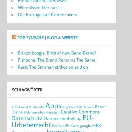
Einmal zahlen, alles lesen
Wir müssen hier raus!
Die Erdkugel auf Plattencovern
POP-SYMBOLE | BLOG & WEBSITE
Brixtonboogie: Birth of new Band-Brand?
Fishbone: The Brand Remains The Same
Rush: The Starman strikes on and on
SCHLAGWÖRTER
Apps
Besser
ABP
Annual Multimedia
AppStore
ARD
Artwork
Creative Commons
Online
Bildungsmedien
Copyright
EU-
Datenschutz
Datensicherheit
djv
Urheberrecht
HBK
Freiberuflichkeit
google
Journalismus