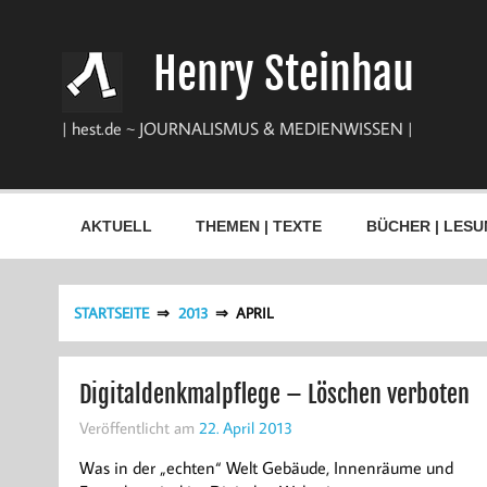
Zum
Inhalt
springen
Henry Steinhau
| hest.de ~ JOURNALISMUS & MEDIENWISSEN |
AKTUELL
THEMEN | TEXTE
BÜCHER | LESU
STARTSEITE
2013
APRIL
Digitaldenkmalpflege – Löschen verboten
Veröffentlicht am
22. April 2013
Was in der „echten“ Welt Gebäude, Innenräume und