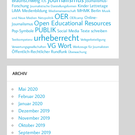
Braunschweig
Journalismus-
IOS
Forschung
Kinder
Lettretage
Journalistische Darstellungsformen
LiMA
Medienbildung
MHMK Berlin
Medienwissenschaft
Musik
OER
Online-
und Neue Medien
Netzpolitik
OERcamp
Open Educational Resources
Journalismus
PUBLIK
Pop-Symbole
Social Media
Texte schreiben
urheberrecht
Textkompetenz
Verlegerbeteiligung
VG Wort
Verwertungsgesellschaften
Werkzeuge für Journalisten
Öffentlich-Rechtlicher Rundfunk
Überwachung
ARCHIV
Mai 2020
Februar 2020
Januar 2020
Dezember 2019
November 2019
Oktober 2019
September 2019