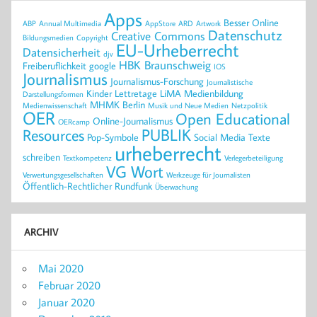
Apps
Besser Online
ABP
Annual Multimedia
AppStore
ARD
Artwork
Datenschutz
Creative Commons
Bildungsmedien
Copyright
EU-Urheberrecht
Datensicherheit
djv
HBK Braunschweig
Freiberuflichkeit
google
IOS
Journalismus
Journalismus-Forschung
Journalistische
Kinder
Lettretage
LiMA
Medienbildung
Darstellungsformen
MHMK Berlin
Medienwissenschaft
Musik und Neue Medien
Netzpolitik
OER
Open Educational
Online-Journalismus
OERcamp
PUBLIK
Resources
Pop-Symbole
Social Media
Texte
urheberrecht
schreiben
Textkompetenz
Verlegerbeteiligung
VG Wort
Verwertungsgesellschaften
Werkzeuge für Journalisten
Öffentlich-Rechtlicher Rundfunk
Überwachung
ARCHIV
Mai 2020
Februar 2020
Januar 2020