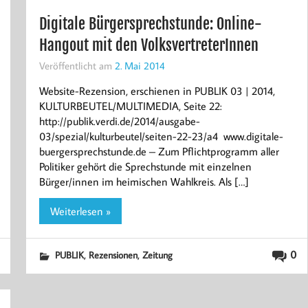
Digitale Bürgersprechstunde: Online-
Hangout mit den VolksvertreterInnen
Veröffentlicht am
2. Mai 2014
Website-Rezension, erschienen in PUBLIK 03 | 2014,
KULTURBEUTEL/MULTIMEDIA, Seite 22:
http://publik.verdi.de/2014/ausgabe-
03/spezial/kulturbeutel/seiten-22-23/a4 www.digitale-
buergersprechstunde.de – Zum Pflichtprogramm aller
Politiker gehört die Sprechstunde mit einzelnen
Bürger/innen im heimischen Wahlkreis. Als […]
Weiterlesen »
,
,
0
PUBLIK
Rezensionen
Zeitung