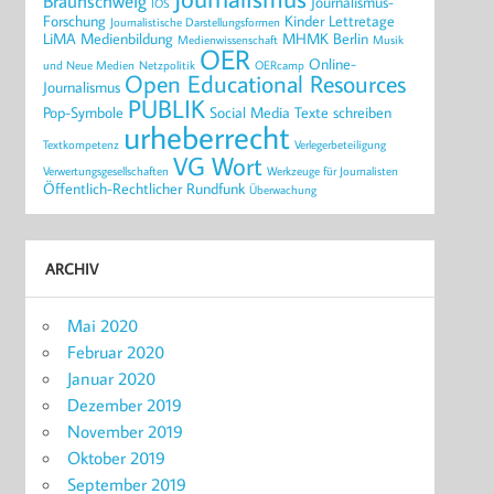
Braunschweig
Journalismus-
IOS
Forschung
Kinder
Lettretage
Journalistische Darstellungsformen
LiMA
Medienbildung
MHMK Berlin
Medienwissenschaft
Musik
OER
Online-
und Neue Medien
Netzpolitik
OERcamp
Open Educational Resources
Journalismus
PUBLIK
Pop-Symbole
Social Media
Texte schreiben
urheberrecht
Textkompetenz
Verlegerbeteiligung
VG Wort
Verwertungsgesellschaften
Werkzeuge für Journalisten
Öffentlich-Rechtlicher Rundfunk
Überwachung
ARCHIV
Mai 2020
Februar 2020
Januar 2020
Dezember 2019
November 2019
Oktober 2019
September 2019