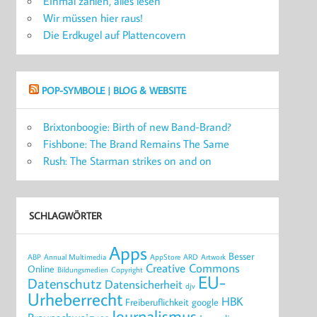
Einmal zahlen, alles lesen
Wir müssen hier raus!
Die Erdkugel auf Plattencovern
POP-SYMBOLE | BLOG & WEBSITE
Brixtonboogie: Birth of new Band-Brand?
Fishbone: The Brand Remains The Same
Rush: The Starman strikes on and on
SCHLAGWÖRTER
Apps
Besser
ABP
Annual Multimedia
AppStore
ARD
Artwork
Creative Commons
Online
Bildungsmedien
Copyright
EU-
Datenschutz
Datensicherheit
djv
Urheberrecht
HBK
Freiberuflichkeit
google
Journalismus