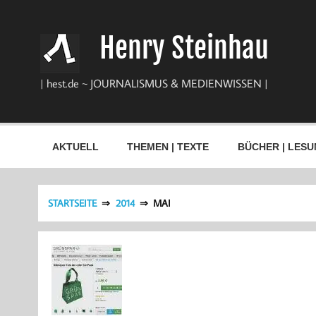
Zum
Inhalt
springen
Henry Steinhau
| hest.de ~ JOURNALISMUS & MEDIENWISSEN |
AKTUELL
THEMEN | TEXTE
BÜCHER | LESU
STARTSEITE
2014
MAI