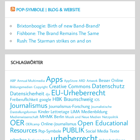
POP-SYMBOLE | BLOG & WEBSITE
Brixtonboogie: Birth of new Band-Brand?
Fishbone: The Brand Remains The Same
Rush: The Starman strikes on and on
SCHLAGWÖRTER
Apps
Besser Online
ABP
Annual Multimedia
AppStore
ARD
Artwork
Datenschutz
Creative Commons
Bildungsmedien
Copyright
EU-Urheberrecht
Datensicherheit
djv
HBK Braunschweig
Freiberuflichkeit
google
IOS
Journalismus
Journalismus-Forschung
Journalistische
Kinder
Lettretage
LiMA
Medienbildung
Darstellungsformen
MHMK Berlin
Medienwissenschaft
Musik und Neue Medien
Netzpolitik
OER
Open Educational
Online-Journalismus
OERcamp
PUBLIK
Resources
Pop-Symbole
Social Media
Texte
urheberrecht
schreiben
Textkompetenz
Verlegerbeteiligung