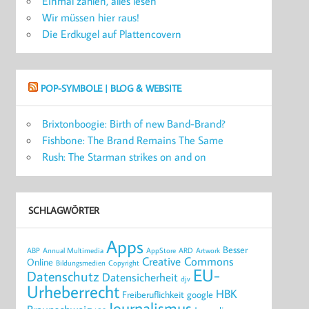
Einmal zahlen, alles lesen
Wir müssen hier raus!
Die Erdkugel auf Plattencovern
POP-SYMBOLE | BLOG & WEBSITE
Brixtonboogie: Birth of new Band-Brand?
Fishbone: The Brand Remains The Same
Rush: The Starman strikes on and on
SCHLAGWÖRTER
Apps
Besser
ABP
Annual Multimedia
AppStore
ARD
Artwork
Creative Commons
Online
Bildungsmedien
Copyright
EU-
Datenschutz
Datensicherheit
djv
Urheberrecht
HBK
Freiberuflichkeit
google
Journalismus