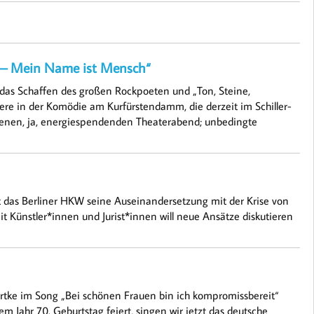
r – Mein Name ist Mensch“
 das Schaffen des großen Rockpoeten und „Ton, Steine,
iere in der Komödie am Kurfürstendamm, die derzeit im Schiller-
adenen, ja, energiespendenden Theaterabend; unbedingte
hrt das Berliner HKW seine Auseinandersetzung mit der Krise von
t Künstler*innen und Jurist*innen will neue Ansätze diskutieren
tke im Song „Bei schönen Frauen bin ich kompromiss­bereit“
em Jahr 70. Geburtstag feiert, singen wir jetzt das deutsche