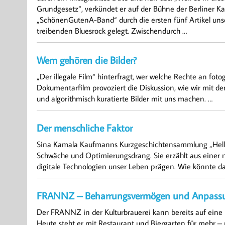
Grundgesetz“, verkündet er auf der Bühne der Berliner K
„SchönenGutenA-Band“ durch die ersten fünf Artikel uns
treibenden Bluesrock gelegt. Zwischendurch …
Wem gehören die Bilder?
„Der illegale Film“ hinterfragt, wer welche Rechte an fo
Dokumentarfilm provoziert die Diskussion, wie wir mit de
und algorithmisch kuratierte Bilder mit uns machen. …
Der menschliche Faktor
Sina Kamala Kaufmanns Kurzgeschichtensammlung „Helle 
Schwäche und Optimierungsdrang. Sie erzählt aus einer na
digitale Technologien unser Leben prägen. Wie könnte d
FRANNZ – Beharrungsvermögen und Anpassu
Der FRANNZ in der Kulturbrauerei kann bereits auf eine 
Heute steht er mit Restaurant und Biergarten für mehr – m