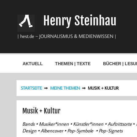
Zum
Inhalt
springen
Henry Steinhau
| hest.de ~ JOURNALISMUS & MEDIENWISSEN |
AKTUELL
THEMEN | TEXTE
BÜCHER | LESU
STARTSEITE
MEINE THEMEN
MUSIK + KULTUR
Musik + Kultur
Bands • Musiker*innen • Künstler*innen • Auftrittsorte
•
Design • Albencover • Pop-Symbole • Pop-Signets