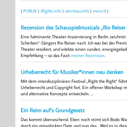
|
PUBLIK
|
iRights.info
|
steinhau.info
|
mein/4
|
Rezension des Schauspielmusicals „Rio Reise
Eine fulminante Theater-Inszenierung in Berlin zeichnet
Scherben“-Sängers Rio Reiser nach. Ich war bei der Prem
Theater residiert, und erlebte einen runden, energiegel
Empfehlung – so das Fazit
meiner Rezension
.
Urheberrecht für Musiker*innen neu denken
Mit dem interdisziplinären Festival „Right the Right“ fü
Urheberrecht und Copyright fort. Ein offener Workshop mi
und alternative Konzepte entwickeln. …
Ein Reim auf’s Grundgesetz
Das kommt überraschend. Eben noch reimt sich Bodo War
durch ein missglücktes Date und nun das: „Weil es in dies