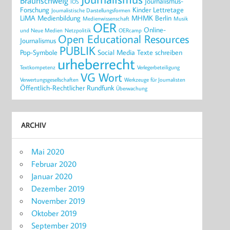
Braunschweig
Journalismus-
IOS
Forschung
Kinder
Lettretage
Journalistische Darstellungsformen
LiMA
Medienbildung
MHMK Berlin
Medienwissenschaft
Musik
OER
Online-
und Neue Medien
Netzpolitik
OERcamp
Open Educational Resources
Journalismus
PUBLIK
Pop-Symbole
Social Media
Texte schreiben
urheberrecht
Textkompetenz
Verlegerbeteiligung
VG Wort
Verwertungsgesellschaften
Werkzeuge für Journalisten
Öffentlich-Rechtlicher Rundfunk
Überwachung
ARCHIV
Mai 2020
Februar 2020
Januar 2020
Dezember 2019
November 2019
Oktober 2019
September 2019