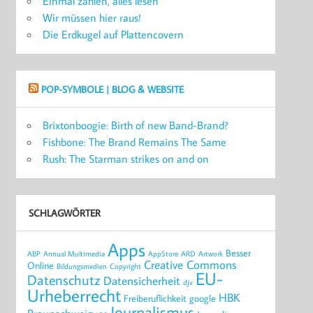
Einmal zahlen, alles lesen
Wir müssen hier raus!
Die Erdkugel auf Plattencovern
POP-SYMBOLE | BLOG & WEBSITE
Brixtonboogie: Birth of new Band-Brand?
Fishbone: The Brand Remains The Same
Rush: The Starman strikes on and on
SCHLAGWÖRTER
Apps
Besser
ABP
Annual Multimedia
AppStore
ARD
Artwork
Creative Commons
Online
Bildungsmedien
Copyright
EU-
Datenschutz
Datensicherheit
djv
Urheberrecht
HBK
Freiberuflichkeit
google
Journalismus