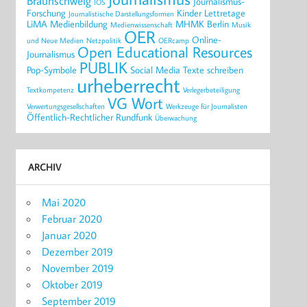
Braunschweig
Journalismus-
IOS
Forschung
Kinder
Lettretage
Journalistische Darstellungsformen
LiMA
Medienbildung
MHMK Berlin
Medienwissenschaft
Musik
OER
Online-
und Neue Medien
Netzpolitik
OERcamp
Open Educational Resources
Journalismus
PUBLIK
Pop-Symbole
Social Media
Texte schreiben
urheberrecht
Textkompetenz
Verlegerbeteiligung
VG Wort
Verwertungsgesellschaften
Werkzeuge für Journalisten
Öffentlich-Rechtlicher Rundfunk
Überwachung
ARCHIV
Mai 2020
Februar 2020
Januar 2020
Dezember 2019
November 2019
Oktober 2019
September 2019