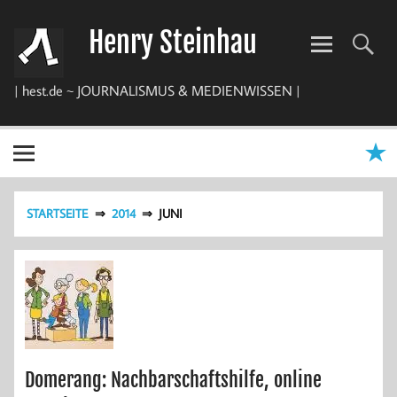
Zum
Inhalt
Henry Steinhau
springen
| hest.de ~ JOURNALISMUS & MEDIENWISSEN |
STARTSEITE
2014
JUNI
Domerang: Nachbarschaftshilfe, online