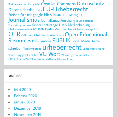
Datenschutz
Creative Commons
Bildungsmedien
Copyright
EU-Urheberrecht
Datensicherheit
djv
HBK Braunschweig
Freiberuflichkeit
google
IOS
Journalismus
Journalismus-Forschung
Journalistische
Kinder
Lettretage
LiMA
Medienbildung
Darstellungsformen
MHMK Berlin
Medienwissenschaft
Musik und Neue Medien
Netzpolitik
OER
Open Educational
Online-Journalismus
OERcamp
PUBLIK
Resources
Pop-Symbole
Social Media
Texte
urheberrecht
schreiben
Textkompetenz
Verlegerbeteiligung
VG Wort
Verwertungsgesellschaften
Werkzeuge für Journalisten
Öffentlich-Rechtlicher Rundfunk
Überwachung
ARCHIV
Mai 2020
Februar 2020
Januar 2020
Dezember 2019
November 2019