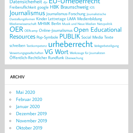
EU-Urheberrecht
Datensicherheit
djv
HBK Braunschweig
Freiberuflichkeit
google
IOS
Journalismus
Journalismus-Forschung
Journalistische
Kinder
Lettretage
LiMA
Medienbildung
Darstellungsformen
MHMK Berlin
Medienwissenschaft
Musik und Neue Medien
Netzpolitik
OER
Open Educational
Online-Journalismus
OERcamp
PUBLIK
Resources
Pop-Symbole
Social Media
Texte
urheberrecht
schreiben
Textkompetenz
Verlegerbeteiligung
VG Wort
Verwertungsgesellschaften
Werkzeuge für Journalisten
Öffentlich-Rechtlicher Rundfunk
Überwachung
ARCHIV
Mai 2020
Februar 2020
Januar 2020
Dezember 2019
November 2019
Oktober 2019