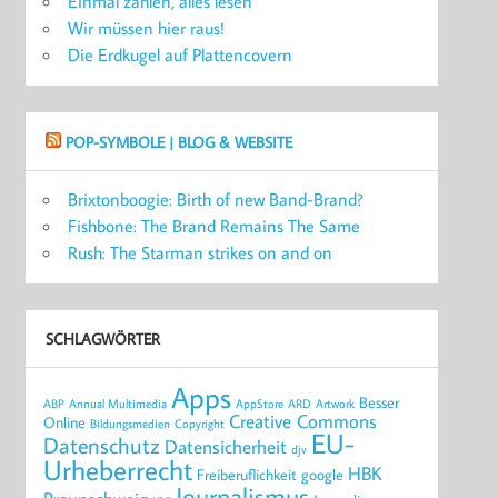
Einmal zahlen, alles lesen
Wir müssen hier raus!
Die Erdkugel auf Plattencovern
POP-SYMBOLE | BLOG & WEBSITE
Brixtonboogie: Birth of new Band-Brand?
Fishbone: The Brand Remains The Same
Rush: The Starman strikes on and on
SCHLAGWÖRTER
Apps
Besser
ABP
Annual Multimedia
AppStore
ARD
Artwork
Creative Commons
Online
Bildungsmedien
Copyright
EU-
Datenschutz
Datensicherheit
djv
Urheberrecht
HBK
Freiberuflichkeit
google
Journalismus