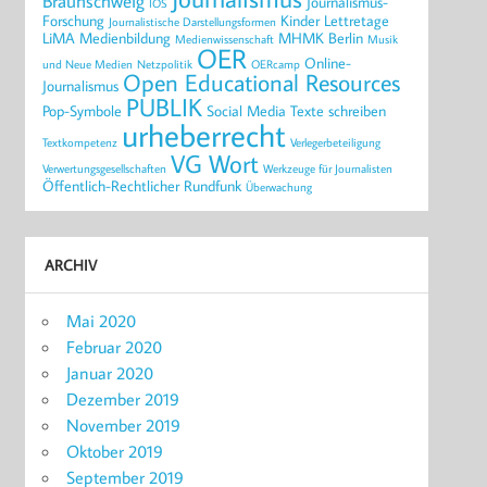
Braunschweig
Journalismus-
IOS
Forschung
Kinder
Lettretage
Journalistische Darstellungsformen
LiMA
Medienbildung
MHMK Berlin
Medienwissenschaft
Musik
OER
Online-
und Neue Medien
Netzpolitik
OERcamp
Open Educational Resources
Journalismus
PUBLIK
Pop-Symbole
Social Media
Texte schreiben
urheberrecht
Textkompetenz
Verlegerbeteiligung
VG Wort
Verwertungsgesellschaften
Werkzeuge für Journalisten
Öffentlich-Rechtlicher Rundfunk
Überwachung
ARCHIV
Mai 2020
Februar 2020
Januar 2020
Dezember 2019
November 2019
Oktober 2019
September 2019