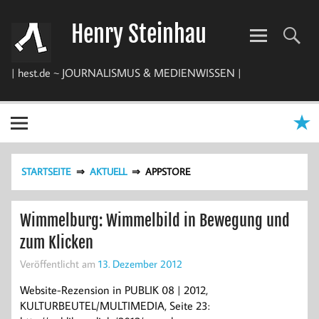
Zum
Inhalt
Henry Steinhau
springen
| hest.de ~ JOURNALISMUS & MEDIENWISSEN |
STARTSEITE
AKTUELL
APPSTORE
Wimmelburg: Wimmelbild in Bewegung und
zum Klicken
Veröffentlicht am
13. Dezember 2012
Website-Rezension in PUBLIK 08 | 2012,
KULTURBEUTEL/MULTIMEDIA, Seite 23: