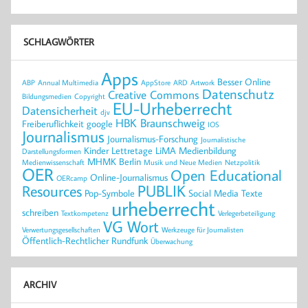
SCHLAGWÖRTER
Apps
Besser Online
ABP
Annual Multimedia
AppStore
ARD
Artwork
Datenschutz
Creative Commons
Bildungsmedien
Copyright
EU-Urheberrecht
Datensicherheit
djv
HBK Braunschweig
Freiberuflichkeit
google
IOS
Journalismus
Journalismus-Forschung
Journalistische
Kinder
Lettretage
LiMA
Medienbildung
Darstellungsformen
MHMK Berlin
Medienwissenschaft
Musik und Neue Medien
Netzpolitik
OER
Open Educational
Online-Journalismus
OERcamp
PUBLIK
Resources
Pop-Symbole
Social Media
Texte
urheberrecht
schreiben
Textkompetenz
Verlegerbeteiligung
VG Wort
Verwertungsgesellschaften
Werkzeuge für Journalisten
Öffentlich-Rechtlicher Rundfunk
Überwachung
ARCHIV