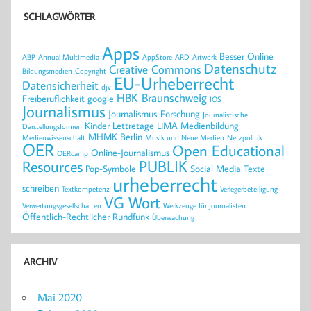
SCHLAGWÖRTER
Apps
Besser Online
ABP
Annual Multimedia
AppStore
ARD
Artwork
Datenschutz
Creative Commons
Bildungsmedien
Copyright
EU-Urheberrecht
Datensicherheit
djv
HBK Braunschweig
Freiberuflichkeit
google
IOS
Journalismus
Journalismus-Forschung
Journalistische
Kinder
Lettretage
LiMA
Medienbildung
Darstellungsformen
MHMK Berlin
Medienwissenschaft
Musik und Neue Medien
Netzpolitik
OER
Open Educational
Online-Journalismus
OERcamp
PUBLIK
Resources
Pop-Symbole
Social Media
Texte
urheberrecht
schreiben
Textkompetenz
Verlegerbeteiligung
VG Wort
Verwertungsgesellschaften
Werkzeuge für Journalisten
Öffentlich-Rechtlicher Rundfunk
Überwachung
ARCHIV
Mai 2020