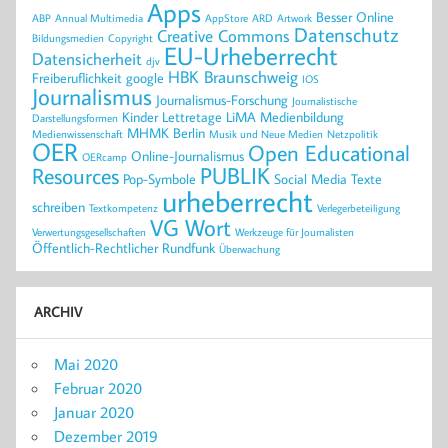
Apps
Besser Online
ABP
Annual Multimedia
AppStore
ARD
Artwork
Datenschutz
Creative Commons
Bildungsmedien
Copyright
EU-Urheberrecht
Datensicherheit
djv
HBK Braunschweig
Freiberuflichkeit
google
IOS
Journalismus
Journalismus-Forschung
Journalistische
Kinder
Lettretage
LiMA
Medienbildung
Darstellungsformen
MHMK Berlin
Medienwissenschaft
Musik und Neue Medien
Netzpolitik
OER
Open Educational
Online-Journalismus
OERcamp
PUBLIK
Resources
Pop-Symbole
Social Media
Texte
urheberrecht
schreiben
Textkompetenz
Verlegerbeteiligung
VG Wort
Verwertungsgesellschaften
Werkzeuge für Journalisten
Öffentlich-Rechtlicher Rundfunk
Überwachung
ARCHIV
Mai 2020
Februar 2020
Januar 2020
Dezember 2019