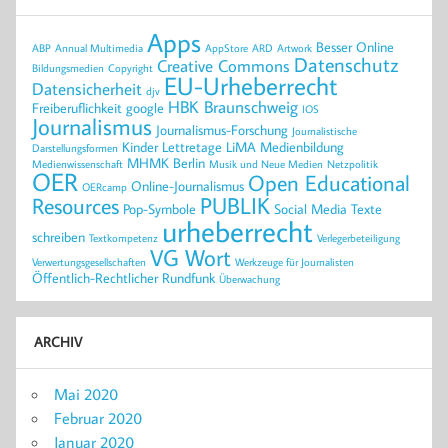
Apps
Besser Online
ABP
Annual Multimedia
AppStore
ARD
Artwork
Datenschutz
Creative Commons
Bildungsmedien
Copyright
EU-Urheberrecht
Datensicherheit
djv
HBK Braunschweig
Freiberuflichkeit
google
IOS
Journalismus
Journalismus-Forschung
Journalistische
Kinder
Lettretage
LiMA
Medienbildung
Darstellungsformen
MHMK Berlin
Medienwissenschaft
Musik und Neue Medien
Netzpolitik
OER
Open Educational
Online-Journalismus
OERcamp
PUBLIK
Resources
Pop-Symbole
Social Media
Texte
urheberrecht
schreiben
Textkompetenz
Verlegerbeteiligung
VG Wort
Verwertungsgesellschaften
Werkzeuge für Journalisten
Öffentlich-Rechtlicher Rundfunk
Überwachung
ARCHIV
Mai 2020
Februar 2020
Januar 2020