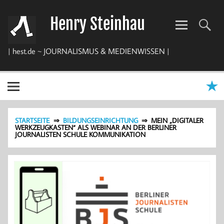
Zum
Inhalt
Henry Steinhau
springen
| hest.de ~ JOURNALISMUS & MEDIENWISSEN |
STARTSEITE
BILDUNGSEINRICHTUNG
MEIN „DIGITALER
WERKZEUGKASTEN“ ALS WEBINAR AN DER BERLINER
JOURNALISTEN SCHULE KOMMUNIKATION