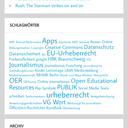
Rush: The Starman strikes on and on
SCHLAGWÖRTER
Apps
Besser Online
ABP
Annual Multimedia
AppStore
ARD
Artwork
Datenschutz
Creative Commons
Bildungsmedien
Copyright
EU-Urheberrecht
Datensicherheit
djv
HBK Braunschweig
Freiberuflichkeit
google
IOS
Journalismus
Journalismus-Forschung
Journalistische
Kinder
Lettretage
LiMA
Medienbildung
Darstellungsformen
MHMK Berlin
Medienwissenschaft
Musik und Neue Medien
Netzpolitik
OER
Open Educational
Online-Journalismus
OERcamp
PUBLIK
Resources
Pop-Symbole
Social Media
Texte
urheberrecht
schreiben
Textkompetenz
Verlegerbeteiligung
VG Wort
Verwertungsgesellschaften
Werkzeuge für Journalisten
Öffentlich-Rechtlicher Rundfunk
Überwachung
ARCHIV