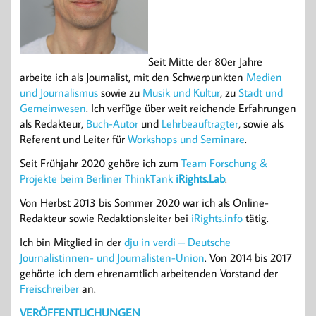
Seit Mitte der 80er Jahre
arbeite ich als Journalist, mit den Schwerpunkten
Medien
und Journalismus
sowie zu
Musik und Kultur
, zu
Stadt und
Gemeinwesen
. Ich verfüge über weit reichende Erfahrungen
als Redakteur,
Buch-Autor
und
Lehrbeauftragter
, sowie als
Referent und Leiter für
Workshops und Seminare
.
Seit Frühjahr 2020 gehöre ich zum
Team Forschung
&
Projekte beim Berliner ThinkTank
iRights.Lab
.
Von Herbst 2013 bis Sommer 2020 war ich als Online-
Redakteur sowie Redaktionsleiter bei
iRights.info
tätig.
Ich bin Mitglied in der
dju in verdi – Deutsche
Journalistinnen- und Journalisten-Union
. Von 2014 bis 2017
gehörte ich dem ehrenamtlich arbeitenden Vorstand der
Freischreiber
an.
VERÖFFENTLICHUNGEN