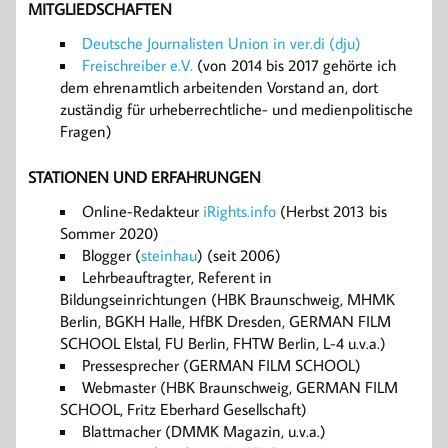
MITGLIEDSCHAFTEN
Deutsche Journalisten Union in ver.di (dju)
Freischreiber e.V.
(von 2014 bis 2017 gehörte ich
dem ehrenamtlich arbeitenden Vorstand an, dort
zuständig für urheberrechtliche- und medienpolitische
Fragen)
STATIONEN UND ERFAHRUNGEN
Online-Redakteur
iRights.info
(Herbst 2013 bis
Sommer 2020)
Blogger (
steinhau
) (seit 2006)
Lehrbeauftragter, Referent in
Bildungseinrichtungen (HBK Braunschweig, MHMK
Berlin, BGKH Halle, HfBK Dresden, GERMAN FILM
SCHOOL Elstal, FU Berlin, FHTW Berlin, L-4 u.v.a.)
Pressesprecher (GERMAN FILM SCHOOL)
Webmaster (HBK Braunschweig, GERMAN FILM
SCHOOL, Fritz Eberhard Gesellschaft)
Blattmacher (DMMK Magazin, u.v.a.)