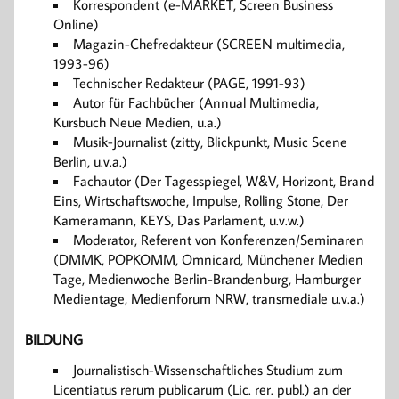
Korrespondent (e-MARKET, Screen Business
Online)
Magazin-Chefredakteur (SCREEN multimedia,
1993-96)
Technischer Redakteur (PAGE, 1991-93)
Autor für Fachbücher (Annual Multimedia,
Kursbuch Neue Medien, u.a.)
Musik-Journalist (zitty, Blickpunkt, Music Scene
Berlin, u.v.a.)
Fachautor (Der Tagesspiegel, W&V, Horizont, Brand
Eins, Wirtschaftswoche, Impulse, Rolling Stone, Der
Kameramann, KEYS, Das Parlament, u.v.w.)
Moderator, Referent von Konferenzen/Seminaren
(DMMK, POPKOMM, Omnicard, Münchener Medien
Tage, Medienwoche Berlin-Brandenburg, Hamburger
Medientage, Medienforum NRW, transmediale u.v.a.)
BILDUNG
Journalistisch-Wissenschaftliches Studium zum
Licentiatus rerum publicarum (Lic. rer. publ.) an der