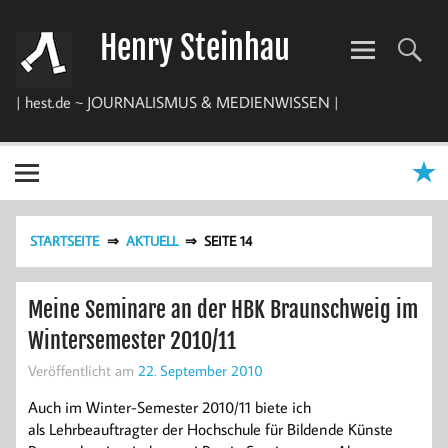
Zum
Inhalt
Henry Steinhau
springen
| hest.de ~ JOURNALISMUS & MEDIENWISSEN |
STARTSEITE
AKTUELL
SEITE 14
Meine Seminare an der HBK Braunschweig im
Wintersemester 2010/11
Veröffentlicht am
22. September 2010
Auch im Winter-Semester 2010/11 biete ich
als Lehrbeauftragter der Hochschule für Bildende Künste