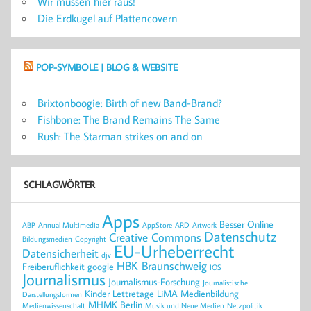
Wir müssen hier raus!
Die Erdkugel auf Plattencovern
POP-SYMBOLE | BLOG & WEBSITE
Brixtonboogie: Birth of new Band-Brand?
Fishbone: The Brand Remains The Same
Rush: The Starman strikes on and on
SCHLAGWÖRTER
Apps
Besser Online
ABP
Annual Multimedia
AppStore
ARD
Artwork
Datenschutz
Creative Commons
Bildungsmedien
Copyright
EU-Urheberrecht
Datensicherheit
djv
HBK Braunschweig
Freiberuflichkeit
google
IOS
Journalismus
Journalismus-Forschung
Journalistische
Kinder
Lettretage
LiMA
Medienbildung
Darstellungsformen
MHMK Berlin
Medienwissenschaft
Musik und Neue Medien
Netzpolitik