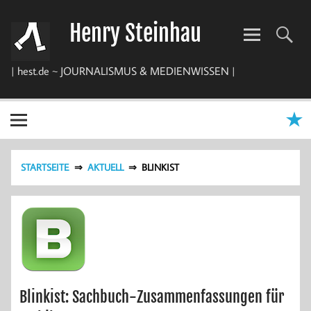
Zum
Inhalt
Henry Steinhau
springen
| hest.de ~ JOURNALISMUS & MEDIENWISSEN |
STARTSEITE
AKTUELL
BLINKIST
Blinkist: Sachbuch-Zusammenfassungen für