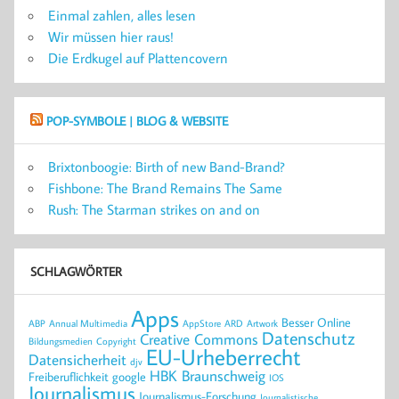
Einmal zahlen, alles lesen
Wir müssen hier raus!
Die Erdkugel auf Plattencovern
POP-SYMBOLE | BLOG & WEBSITE
Brixtonboogie: Birth of new Band-Brand?
Fishbone: The Brand Remains The Same
Rush: The Starman strikes on and on
SCHLAGWÖRTER
Apps
Besser Online
ABP
Annual Multimedia
AppStore
ARD
Artwork
Datenschutz
Creative Commons
Bildungsmedien
Copyright
EU-Urheberrecht
Datensicherheit
djv
HBK Braunschweig
Freiberuflichkeit
google
IOS
Journalismus
Journalismus-Forschung
Journalistische