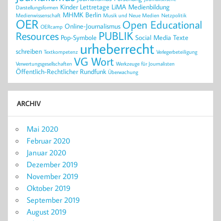
Kinder
Lettretage
LiMA
Medienbildung
Darstellungsformen
MHMK Berlin
Medienwissenschaft
Musik und Neue Medien
Netzpolitik
OER
Open Educational
Online-Journalismus
OERcamp
PUBLIK
Resources
Pop-Symbole
Social Media
Texte
urheberrecht
schreiben
Textkompetenz
Verlegerbeteiligung
VG Wort
Verwertungsgesellschaften
Werkzeuge für Journalisten
Öffentlich-Rechtlicher Rundfunk
Überwachung
ARCHIV
Mai 2020
Februar 2020
Januar 2020
Dezember 2019
November 2019
Oktober 2019
September 2019
August 2019