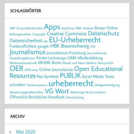
SCHLAGWÖRTER
Apps
Besser Online
ABP
Annual Multimedia
AppStore
ARD
Artwork
Datenschutz
Creative Commons
Bildungsmedien
Copyright
EU-Urheberrecht
Datensicherheit
djv
HBK Braunschweig
Freiberuflichkeit
google
IOS
Journalismus
Journalismus-Forschung
Journalistische
Kinder
Lettretage
LiMA
Medienbildung
Darstellungsformen
MHMK Berlin
Medienwissenschaft
Musik und Neue Medien
Netzpolitik
OER
Open Educational
Online-Journalismus
OERcamp
PUBLIK
Resources
Pop-Symbole
Social Media
Texte
urheberrecht
schreiben
Textkompetenz
Verlegerbeteiligung
VG Wort
Verwertungsgesellschaften
Werkzeuge für Journalisten
Öffentlich-Rechtlicher Rundfunk
Überwachung
ARCHIV
Mai 2020