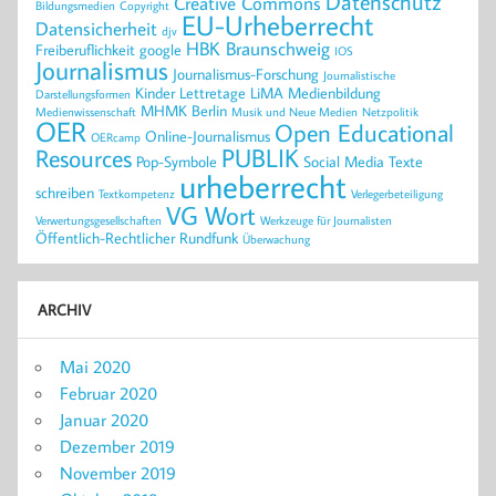
Datenschutz
Creative Commons
Bildungsmedien
Copyright
EU-Urheberrecht
Datensicherheit
djv
HBK Braunschweig
Freiberuflichkeit
google
IOS
Journalismus
Journalismus-Forschung
Journalistische
Kinder
Lettretage
LiMA
Medienbildung
Darstellungsformen
MHMK Berlin
Medienwissenschaft
Musik und Neue Medien
Netzpolitik
OER
Open Educational
Online-Journalismus
OERcamp
PUBLIK
Resources
Pop-Symbole
Social Media
Texte
urheberrecht
schreiben
Textkompetenz
Verlegerbeteiligung
VG Wort
Verwertungsgesellschaften
Werkzeuge für Journalisten
Öffentlich-Rechtlicher Rundfunk
Überwachung
ARCHIV
Mai 2020
Februar 2020
Januar 2020
Dezember 2019
November 2019