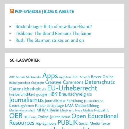
POP-SYMBOLE | BLOG & WEBSITE
Brixtonboogie: Birth of new Band-Brand?
Fishbone: The Brand Remains The Same
Rush: The Starman strikes on and on
SCHLAGWÖRTER
Apps
Besser Online
ABP
Annual Multimedia
AppStore
ARD
Artwork
Datenschutz
Creative Commons
Bildungsmedien
Copyright
EU-Urheberrecht
Datensicherheit
djv
HBK Braunschweig
Freiberuflichkeit
google
IOS
Journalismus
Journalismus-Forschung
Journalistische
Kinder
Lettretage
LiMA
Medienbildung
Darstellungsformen
MHMK Berlin
Medienwissenschaft
Musik und Neue Medien
Netzpolitik
OER
Open Educational
Online-Journalismus
OERcamp
PUBLIK
Resources
Pop-Symbole
Social Media
Texte