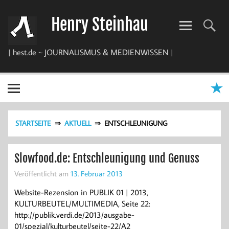
Zum
Inhalt
Henry Steinhau
springen
| hest.de ~ JOURNALISMUS & MEDIENWISSEN |
STARTSEITE
AKTUELL
ENTSCHLEUNIGUNG
Slowfood.de: Entschleunigung und Genuss
Veröffentlicht am
13. Februar 2013
Website-Rezension in PUBLIK 01 | 2013,
KULTURBEUTEL/MULTIMEDIA, Seite 22:
http://publik.verdi.de/2013/ausgabe-
01/spezial/kulturbeutel/seite-22/A2