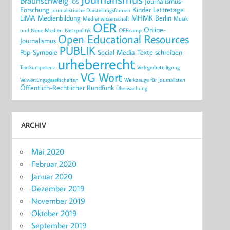
Braunschweig
Journalismus-
IOS
Forschung
Kinder
Lettretage
Journalistische Darstellungsformen
LiMA
Medienbildung
MHMK Berlin
Medienwissenschaft
Musik
OER
Online-
und Neue Medien
Netzpolitik
OERcamp
Open Educational Resources
Journalismus
PUBLIK
Pop-Symbole
Social Media
Texte schreiben
urheberrecht
Textkompetenz
Verlegerbeteiligung
VG Wort
Verwertungsgesellschaften
Werkzeuge für Journalisten
Öffentlich-Rechtlicher Rundfunk
Überwachung
ARCHIV
Mai 2020
Februar 2020
Januar 2020
Dezember 2019
November 2019
Oktober 2019
September 2019