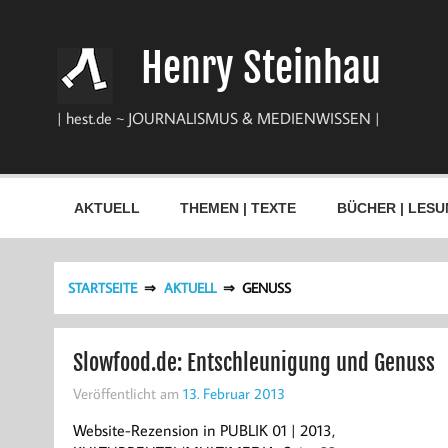
Zum
Inhalt
springen
Henry Steinhau
| hest.de ~ JOURNALISMUS & MEDIENWISSEN |
AKTUELL
THEMEN | TEXTE
BÜCHER | LESU
STARTSEITE
AKTUELL
GENUSS
Slowfood.de: Entschleunigung und Genuss
Veröffentlicht am
13. Februar 2013
Website-Rezension in PUBLIK 01 | 2013,