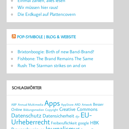
Einmal zahlen, alles lesen
Wir müssen hier raus!
Die Erdkugel auf Plattencovern
POP-SYMBOLE | BLOG & WEBSITE
Brixtonboogie: Birth of new Band-Brand?
Fishbone: The Brand Remains The Same
Rush: The Starman strikes on and on
SCHLAGWÖRTER
Apps
Besser
ABP
Annual Multimedia
AppStore
ARD
Artwork
Creative Commons
Online
Bildungsmedien
Copyright
EU-
Datenschutz
Datensicherheit
djv
Urheberrecht
HBK
Freiberuflichkeit
google
Journalismus