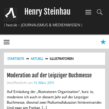
Zum
Inhalt
Henry Steinhau
springen
| hest.de ~ JOURNALISMUS & MEDIENWISSEN |
STARTSEITE
AKTUELL
ILLUSTRATOREN
Moderation auf der Leipziger Buchmesse
Veröffentlicht am
13. März 2011
Auf Einladung der „Illustratoren Organisation“, kurz: io,
moderiere ich auch in diesem Jahr auf der Leipziger
Buchmesse, diesmal zwei Podiumsdiskussion hintereinander.
Und zwar am Freitag, […]