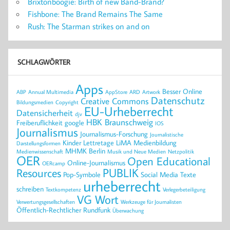
Brixtonboogie: Birth of new Band-Brand?
Fishbone: The Brand Remains The Same
Rush: The Starman strikes on and on
SCHLAGWÖRTER
Apps
Besser Online
ABP
Annual Multimedia
AppStore
ARD
Artwork
Datenschutz
Creative Commons
Bildungsmedien
Copyright
EU-Urheberrecht
Datensicherheit
djv
HBK Braunschweig
Freiberuflichkeit
google
IOS
Journalismus
Journalismus-Forschung
Journalistische
Kinder
Lettretage
LiMA
Medienbildung
Darstellungsformen
MHMK Berlin
Medienwissenschaft
Musik und Neue Medien
Netzpolitik
OER
Open Educational
Online-Journalismus
OERcamp
PUBLIK
Resources
Pop-Symbole
Social Media
Texte
urheberrecht
schreiben
Textkompetenz
Verlegerbeteiligung
VG Wort
Verwertungsgesellschaften
Werkzeuge für Journalisten
Öffentlich-Rechtlicher Rundfunk
Überwachung