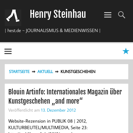
Zum
Inhalt
Henry Steinhau
springen
| hest.de ~ JOURNALISMUS & MEDIENWISSEN |
STARTSEITE
AKTUELL
KUNSTGESCHEHEN
Blouin Artinfo: Internationales Magazin über
Kunstgeschehen „and more“
Veröffentlicht am
13. Dezember 2012
Website-Rezension in PUBLIK 08 | 2012,
KULTURBEUTEL/MULTIMEDIA, Seite 23: