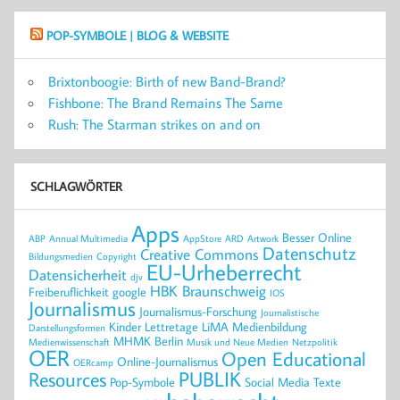
POP-SYMBOLE | BLOG & WEBSITE
Brixtonboogie: Birth of new Band-Brand?
Fishbone: The Brand Remains The Same
Rush: The Starman strikes on and on
SCHLAGWÖRTER
Apps
Besser Online
ABP
Annual Multimedia
AppStore
ARD
Artwork
Datenschutz
Creative Commons
Bildungsmedien
Copyright
EU-Urheberrecht
Datensicherheit
djv
HBK Braunschweig
Freiberuflichkeit
google
IOS
Journalismus
Journalismus-Forschung
Journalistische
Kinder
Lettretage
LiMA
Medienbildung
Darstellungsformen
MHMK Berlin
Medienwissenschaft
Musik und Neue Medien
Netzpolitik
OER
Open Educational
Online-Journalismus
OERcamp
PUBLIK
Resources
Pop-Symbole
Social Media
Texte