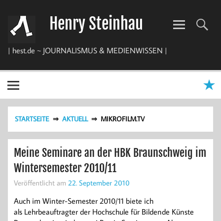
Zum
Inhalt
Henry Steinhau
springen
| hest.de ~ JOURNALISMUS & MEDIENWISSEN |
STARTSEITE
AKTUELL
MIKROFILM.TV
Meine Seminare an der HBK Braunschweig im
Wintersemester 2010/11
Veröffentlicht am
22. September 2010
Auch im Winter-Semester 2010/11 biete ich
als Lehrbeauftragter der Hochschule für Bildende Künste