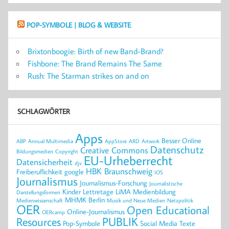
POP-SYMBOLE | BLOG & WEBSITE
Brixtonboogie: Birth of new Band-Brand?
Fishbone: The Brand Remains The Same
Rush: The Starman strikes on and on
SCHLAGWÖRTER
Apps
Besser Online
ABP
Annual Multimedia
AppStore
ARD
Artwork
Datenschutz
Creative Commons
Bildungsmedien
Copyright
EU-Urheberrecht
Datensicherheit
djv
HBK Braunschweig
Freiberuflichkeit
google
IOS
Journalismus
Journalismus-Forschung
Journalistische
Kinder
Lettretage
LiMA
Medienbildung
Darstellungsformen
MHMK Berlin
Medienwissenschaft
Musik und Neue Medien
Netzpolitik
OER
Open Educational
Online-Journalismus
OERcamp
PUBLIK
Resources
Pop-Symbole
Social Media
Texte