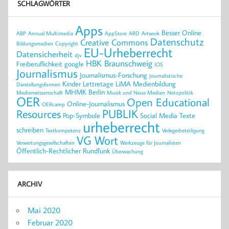
SCHLAGWÖRTER
Apps
Besser Online
ABP
Annual Multimedia
AppStore
ARD
Artwork
Datenschutz
Creative Commons
Bildungsmedien
Copyright
EU-Urheberrecht
Datensicherheit
djv
HBK Braunschweig
Freiberuflichkeit
google
IOS
Journalismus
Journalismus-Forschung
Journalistische
Kinder
Lettretage
LiMA
Medienbildung
Darstellungsformen
MHMK Berlin
Medienwissenschaft
Musik und Neue Medien
Netzpolitik
OER
Open Educational
Online-Journalismus
OERcamp
PUBLIK
Resources
Pop-Symbole
Social Media
Texte
urheberrecht
schreiben
Textkompetenz
Verlegerbeteiligung
VG Wort
Verwertungsgesellschaften
Werkzeuge für Journalisten
Öffentlich-Rechtlicher Rundfunk
Überwachung
ARCHIV
Mai 2020
Februar 2020