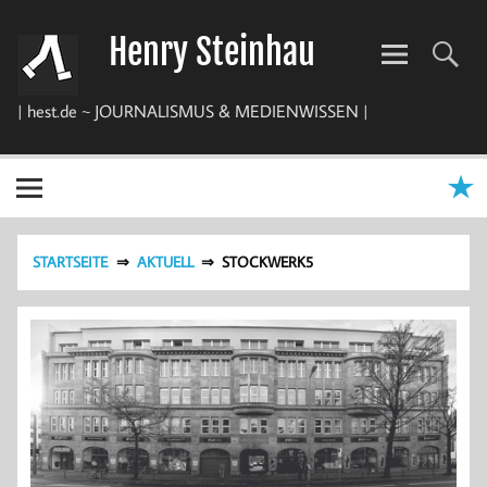
Zum
Inhalt
Henry Steinhau
springen
| hest.de ~ JOURNALISMUS & MEDIENWISSEN |
STARTSEITE
AKTUELL
STOCKWERK5