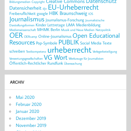
Datenschutz
Creative Commons
Bildungsmedien
Copyright
EU-Urheberrecht
Datensicherheit
djv
HBK Braunschweig
Freiberuflichkeit
google
IOS
Journalismus
Journalismus-Forschung
Journalistische
Kinder
Lettretage
LiMA
Medienbildung
Darstellungsformen
MHMK Berlin
Medienwissenschaft
Musik und Neue Medien
Netzpolitik
OER
Open Educational
Online-Journalismus
OERcamp
PUBLIK
Resources
Pop-Symbole
Social Media
Texte
urheberrecht
schreiben
Textkompetenz
Verlegerbeteiligung
VG Wort
Verwertungsgesellschaften
Werkzeuge für Journalisten
Öffentlich-Rechtlicher Rundfunk
Überwachung
ARCHIV
Mai 2020
Februar 2020
Januar 2020
Dezember 2019
November 2019