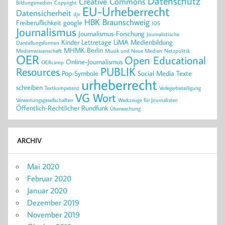
Datenschutz
Creative Commons
Bildungsmedien
Copyright
EU-Urheberrecht
Datensicherheit
djv
HBK Braunschweig
Freiberuflichkeit
google
IOS
Journalismus
Journalismus-Forschung
Journalistische
Kinder
Lettretage
LiMA
Medienbildung
Darstellungsformen
MHMK Berlin
Medienwissenschaft
Musik und Neue Medien
Netzpolitik
OER
Open Educational
Online-Journalismus
OERcamp
PUBLIK
Resources
Pop-Symbole
Social Media
Texte
urheberrecht
schreiben
Textkompetenz
Verlegerbeteiligung
VG Wort
Verwertungsgesellschaften
Werkzeuge für Journalisten
Öffentlich-Rechtlicher Rundfunk
Überwachung
ARCHIV
Mai 2020
Februar 2020
Januar 2020
Dezember 2019
November 2019