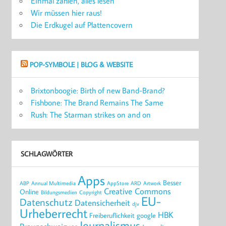
Einmal zahlen, alles lesen
Wir müssen hier raus!
Die Erdkugel auf Plattencovern
POP-SYMBOLE | BLOG & WEBSITE
Brixtonboogie: Birth of new Band-Brand?
Fishbone: The Brand Remains The Same
Rush: The Starman strikes on and on
SCHLAGWÖRTER
Apps
Besser
ABP
Annual Multimedia
AppStore
ARD
Artwork
Creative Commons
Online
Bildungsmedien
Copyright
EU-
Datenschutz
Datensicherheit
djv
Urheberrecht
HBK
Freiberuflichkeit
google
Journalismus