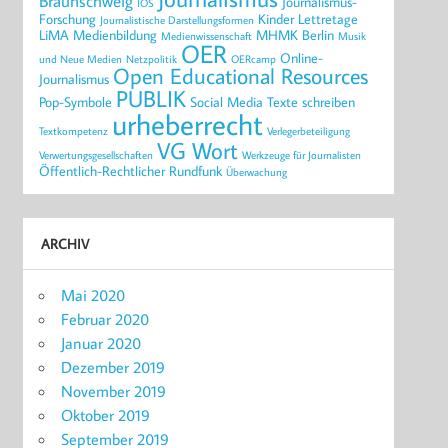
Braunschweig
Journalismus-
IOS
Forschung
Kinder
Lettretage
Journalistische Darstellungsformen
LiMA
Medienbildung
MHMK Berlin
Medienwissenschaft
Musik
OER
Online-
und Neue Medien
Netzpolitik
OERcamp
Open Educational Resources
Journalismus
PUBLIK
Pop-Symbole
Social Media
Texte schreiben
urheberrecht
Textkompetenz
Verlegerbeteiligung
VG Wort
Verwertungsgesellschaften
Werkzeuge für Journalisten
Öffentlich-Rechtlicher Rundfunk
Überwachung
ARCHIV
Mai 2020
Februar 2020
Januar 2020
Dezember 2019
November 2019
Oktober 2019
September 2019