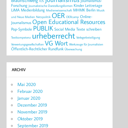
Braunschweig
Journalismus-
IOS
Forschung
Kinder
Lettretage
Journalistische Darstellungsformen
LiMA
Medienbildung
MHMK Berlin
Medienwissenschaft
Musik
OER
Online-
und Neue Medien
Netzpolitik
OERcamp
Open Educational Resources
Journalismus
PUBLIK
Pop-Symbole
Social Media
Texte schreiben
urheberrecht
Textkompetenz
Verlegerbeteiligung
VG Wort
Verwertungsgesellschaften
Werkzeuge für Journalisten
Öffentlich-Rechtlicher Rundfunk
Überwachung
ARCHIV
Mai 2020
Februar 2020
Januar 2020
Dezember 2019
November 2019
Oktober 2019
September 2019