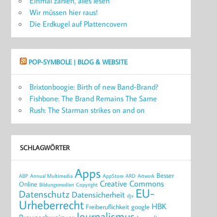
Einmal zahlen, alles lesen
Wir müssen hier raus!
Die Erdkugel auf Plattencovern
POP-SYMBOLE | BLOG & WEBSITE
Brixtonboogie: Birth of new Band-Brand?
Fishbone: The Brand Remains The Same
Rush: The Starman strikes on and on
SCHLAGWÖRTER
Apps
Besser
ABP
Annual Multimedia
AppStore
ARD
Artwork
Creative Commons
Online
Bildungsmedien
Copyright
EU-
Datenschutz
Datensicherheit
djv
Urheberrecht
HBK
Freiberuflichkeit
google
Journalismus