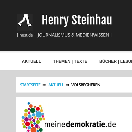
Zum
Inhalt
springen
Henry Steinhau
| hest.de ~ JOURNALISMUS & MEDIENWISSEN |
AKTUELL
THEMEN | TEXTE
BÜCHER | LESU
STARTSEITE
AKTUELL
VOLSBEGHEREN