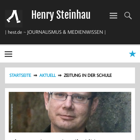
Zum
Inhalt
Henry Steinhau
springen
| hest.de ~ JOURNALISMUS & MEDIENWISSEN |
STARTSEITE
AKTUELL
ZEITUNG IN DER SCHULE