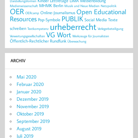
Kinder
Lettretage
LiMA
Medienbildung
Darstellungsformen
MHMK Berlin
Medienwissenschaft
Musik und Neue Medien
Netzpolitik
OER
Open Educational
Online-Journalismus
OERcamp
PUBLIK
Resources
Pop-Symbole
Social Media
Texte
urheberrecht
schreiben
Textkompetenz
Verlegerbeteiligung
VG Wort
Verwertungsgesellschaften
Werkzeuge für Journalisten
Öffentlich-Rechtlicher Rundfunk
Überwachung
ARCHIV
Mai 2020
Februar 2020
Januar 2020
Dezember 2019
November 2019
Oktober 2019
September 2019
August 2019
Juli 2019