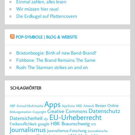
Einmal zahlen, alles lesen
Wir müssen hier raus!
Die Erdkugel auf Plattencovern
POP-SYMBOLE | BLOG & WEBSITE
Brixtonboogie: Birth of new Band-Brand?
Fishbone: The Brand Remains The Same
Rush: The Starman strikes on and on
SCHLAGWÖRTER
Apps
Besser Online
ABP
Annual Multimedia
AppStore
ARD
Artwork
Datenschutz
Creative Commons
Bildungsmedien
Copyright
EU-Urheberrecht
Datensicherheit
djv
HBK Braunschweig
Freiberuflichkeit
google
IOS
Journalismus
Journalismus-Forschung
Journalistische