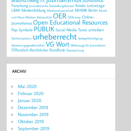
Braunschweig
Journalismus-
IOS
Forschung
Kinder
Lettretage
Journalistische Darstellungsformen
LiMA
Medienbildung
MHMK Berlin
Medienwissenschaft
Musik
OER
Online-
und Neue Medien
Netzpolitik
OERcamp
Open Educational Resources
Journalismus
PUBLIK
Pop-Symbole
Social Media
Texte schreiben
urheberrecht
Textkompetenz
Verlegerbeteiligung
VG Wort
Verwertungsgesellschaften
Werkzeuge für Journalisten
Öffentlich-Rechtlicher Rundfunk
Überwachung
ARCHIV
Mai 2020
Februar 2020
Januar 2020
Dezember 2019
November 2019
Oktober 2019
September 2019