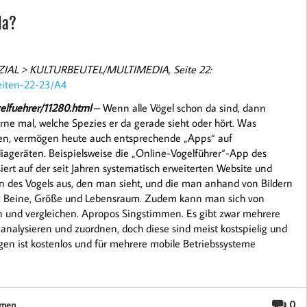
da?
PEZIAL > KULTURBEUTEL/MULTIMEDIA, Seite 22:
seiten-22-23/A4
elfuehrer/11280.html
– Wenn alle Vögel schon da sind, dann
ne mal, welche Spezies er da gerade sieht oder hört. Was
ten, vermögen heute auch entsprechende „Apps“ auf
ageräten. Beispielsweise die „Online-Vogelführer“-App des
rt auf der seit Jahren systematisch erweiterten Website und
 des Vogels aus, den man sieht, und die man anhand von Bildern
, Beine, Größe und Lebensraum.
Zudem kann man sich von
n und vergleichen. Apropos Singstimmen. Es gibt zwar mehrere
analysieren und zuordnen, doch diese sind meist kostspielig und
en ist kostenlos und für mehrere mobile Betriebssysteme
0
mmen