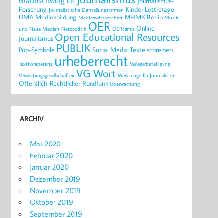
Braunschweig
Journalismus-
IOS
Forschung
Kinder
Lettretage
Journalistische Darstellungsformen
LiMA
Medienbildung
MHMK Berlin
Medienwissenschaft
Musik
OER
Online-
und Neue Medien
Netzpolitik
OERcamp
Open Educational Resources
Journalismus
PUBLIK
Pop-Symbole
Social Media
Texte schreiben
urheberrecht
Textkompetenz
Verlegerbeteiligung
VG Wort
Verwertungsgesellschaften
Werkzeuge für Journalisten
Öffentlich-Rechtlicher Rundfunk
Überwachung
ARCHIV
Mai 2020
Februar 2020
Januar 2020
Dezember 2019
November 2019
Oktober 2019
September 2019