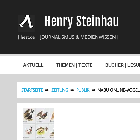
Zum
Inhalt
springen
Henry Steinhau
| hest.de ~ JOURNALISMUS & MEDIENWISSEN |
AKTUELL
THEMEN | TEXTE
BÜCHER | LESU
STARTSEITE
ZEITUNG
PUBLIK
NABU ONLINE-VOGELF