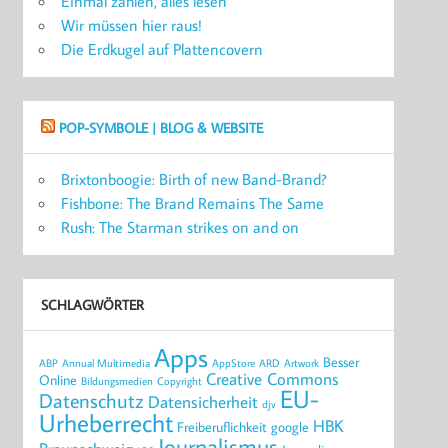
Einmal zahlen, alles lesen
Wir müssen hier raus!
Die Erdkugel auf Plattencovern
POP-SYMBOLE | BLOG & WEBSITE
Brixtonboogie: Birth of new Band-Brand?
Fishbone: The Brand Remains The Same
Rush: The Starman strikes on and on
SCHLAGWÖRTER
Apps
Besser
ABP
Annual Multimedia
AppStore
ARD
Artwork
Creative Commons
Online
Bildungsmedien
Copyright
EU-
Datenschutz
Datensicherheit
djv
Urheberrecht
HBK
Freiberuflichkeit
google
Journalismus