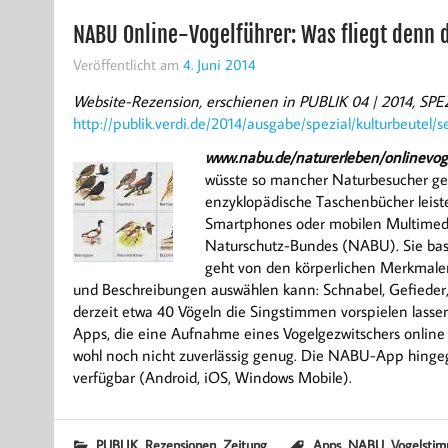
NABU Online-Vogelführer: Was fliegt denn 
Veröffentlicht am
4. Juni 2014
Website-Rezension, erschienen in PUBLIK 04 | 2014, S
http://publik.verdi.de/2014/ausgabe/spezial/kulturbeutel/
www.nabu.de/naturerleben/onlinevog
wüsste so mancher Naturbesucher ger
enzyklopädische Taschenbücher leis
Smartphones oder mobilen Multimedi
Naturschutz-Bundes (NABU). Sie basie
geht von den körperlichen Merkmalen
und Beschreibungen auswählen kann: Schnabel, Gefieder
derzeit etwa 40 Vögeln die Singstimmen vorspielen lasse
Apps, die eine Aufnahme eines Vogelgezwitschers online 
wohl noch nicht zuverlässig genug. Die NABU-App hingeg
verfügbar (Android, iOS, Windows Mobile).
,
,
,
,
PUBLIK
Rezensionen
Zeitung
Apps
NABU
Vogelsti