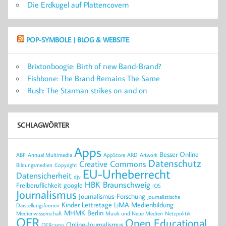
Die Erdkugel auf Plattencovern
POP-SYMBOLE | BLOG & WEBSITE
Brixtonboogie: Birth of new Band-Brand?
Fishbone: The Brand Remains The Same
Rush: The Starman strikes on and on
SCHLAGWÖRTER
Apps
Besser Online
ABP
Annual Multimedia
AppStore
ARD
Artwork
Datenschutz
Creative Commons
Bildungsmedien
Copyright
EU-Urheberrecht
Datensicherheit
djv
HBK Braunschweig
Freiberuflichkeit
google
IOS
Journalismus
Journalismus-Forschung
Journalistische
Kinder
Lettretage
LiMA
Medienbildung
Darstellungsformen
MHMK Berlin
Medienwissenschaft
Musik und Neue Medien
Netzpolitik
OER
Open Educational
Online-Journalismus
OERcamp