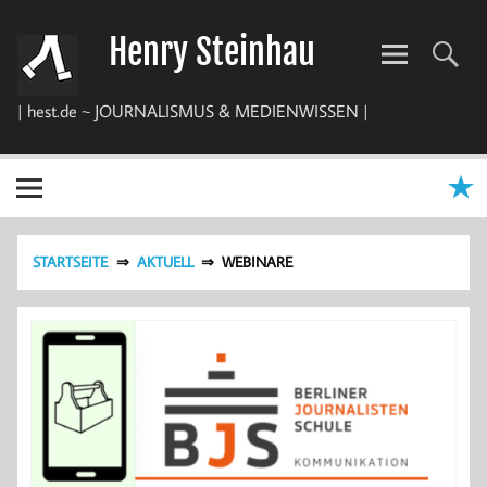
Zum
Inhalt
Henry Steinhau
springen
| hest.de ~ JOURNALISMUS & MEDIENWISSEN |
STARTSEITE
AKTUELL
WEBINARE