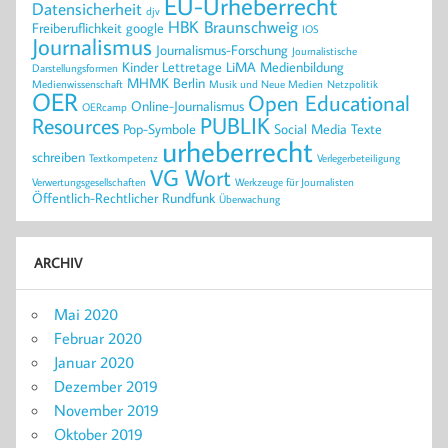
EU-Urheberrecht
Datensicherheit
djv
HBK Braunschweig
Freiberuflichkeit
google
IOS
Journalismus
Journalismus-Forschung
Journalistische
Kinder
Lettretage
LiMA
Medienbildung
Darstellungsformen
MHMK Berlin
Medienwissenschaft
Musik und Neue Medien
Netzpolitik
OER
Open Educational
Online-Journalismus
OERcamp
PUBLIK
Resources
Pop-Symbole
Social Media
Texte
urheberrecht
schreiben
Textkompetenz
Verlegerbeteiligung
VG Wort
Verwertungsgesellschaften
Werkzeuge für Journalisten
Öffentlich-Rechtlicher Rundfunk
Überwachung
ARCHIV
Mai 2020
Februar 2020
Januar 2020
Dezember 2019
November 2019
Oktober 2019