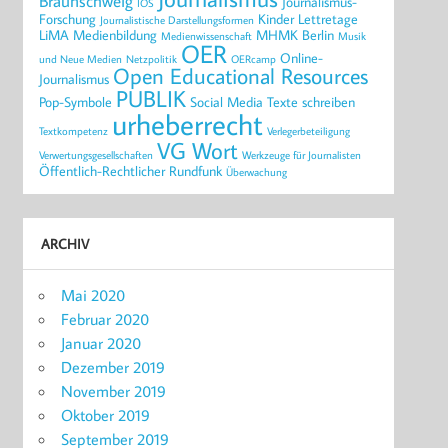
Braunschweig
Journalismus-
IOS
Forschung
Kinder
Lettretage
Journalistische Darstellungsformen
LiMA
Medienbildung
MHMK Berlin
Medienwissenschaft
Musik
OER
Online-
und Neue Medien
Netzpolitik
OERcamp
Open Educational Resources
Journalismus
PUBLIK
Pop-Symbole
Social Media
Texte schreiben
urheberrecht
Textkompetenz
Verlegerbeteiligung
VG Wort
Verwertungsgesellschaften
Werkzeuge für Journalisten
Öffentlich-Rechtlicher Rundfunk
Überwachung
ARCHIV
Mai 2020
Februar 2020
Januar 2020
Dezember 2019
November 2019
Oktober 2019
September 2019