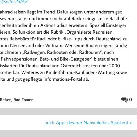
el/seite-23/A2
hrrad reisen liegt im Trend. Dafür sorgen unter anderem gut
iseveranstalter und immer mehr auf Radler eingestellte Rasthöfe.
heitsradler ihren Aktionsradius erweitern. Speziell Einsteiger
eren. So funktioniert die Rubrik „Organisierte Radreisen,
ertes Reisebüro für Rad- oder E-Bike-Trips durch Deutschland, zu
ar in Neuseeland oder Vietnam. Wer seine Routen eigenständig
erzeichneten „Radwegen, Radrouten oder Radtouren“, nach
 Fahrradpensionen, Bett- und Bike-Gastgeber“ bietet einen
isskarten für Deutschland und Österreich stecken über 2000
sortierbar. Weiteres zu Kinderfahrrad-Kauf oder -Wartung sowie
lte und gut gepflegte Informations-Portal ab.
,
0
Reisen
Rad-Touren
nextr App: cleverer Nahverkehrs-Assistent »