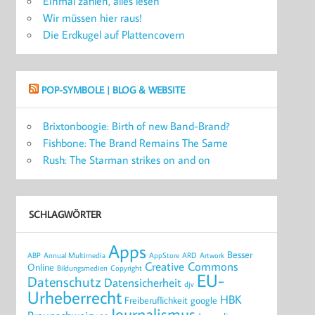
Einmal zahlen, alles lesen
Wir müssen hier raus!
Die Erdkugel auf Plattencovern
POP-SYMBOLE | BLOG & WEBSITE
Brixtonboogie: Birth of new Band-Brand?
Fishbone: The Brand Remains The Same
Rush: The Starman strikes on and on
SCHLAGWÖRTER
Apps
Besser
ABP
Annual Multimedia
AppStore
ARD
Artwork
Creative Commons
Online
Bildungsmedien
Copyright
EU-
Datenschutz
Datensicherheit
djv
Urheberrecht
HBK
Freiberuflichkeit
google
Journalismus