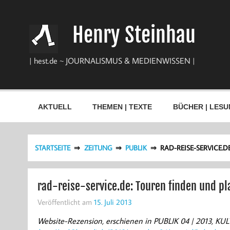
Zum
Inhalt
springen
Henry Steinhau
| hest.de ~ JOURNALISMUS & MEDIENWISSEN |
AKTUELL
THEMEN | TEXTE
BÜCHER | LESU
STARTSEITE
ZEITUNG
PUBLIK
RAD-REISE-SERVICE.
rad-reise-service.de: Touren finden und p
Veröffentlicht am
15. Juli 2013
Website-Rezension, erschienen in PUBLIK 04 | 2013, K