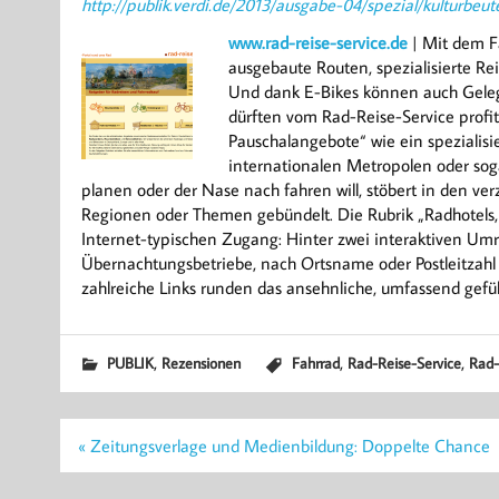
http://publik.verdi.de/2013/ausgabe-04/spezial/kulturbeut
www.rad-reise-service.de
| Mit dem Fa
ausgebaute Routen, spezialisierte Re
Und dank E-Bikes können auch Gelegen
dürften vom Rad-Reise-Service profiti
Pauschalangebote“ wie ein spezialisi
internationalen Metropolen oder sog
planen oder der Nase nach fahren will, stöbert in den v
Regionen oder Themen gebündelt. Die Rubrik „Radhotels,
Internet-typischen Zugang: Hinter zwei interaktiven Umr
Übernachtungsbetriebe, nach Ortsname oder Postleitzahl 
zahlreiche Links runden das ansehnliche, umfassend gefül
,
,
,
PUBLIK
Rezensionen
Fahrrad
Rad-Reise-Service
Rad-
Beitragsnavigation
« Zeitungsverlage und Medienbildung: Doppelte Chance