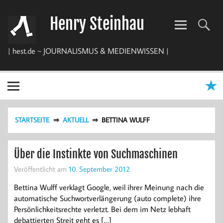
Zum
Inhalt
Henry Steinhau
springen
| hest.de ~ JOURNALISMUS & MEDIENWISSEN |
STARTSEITE
AKTUELL
BETTINA WULFF
Über die Instinkte von Suchmaschinen
Veröffentlicht am
10. September 2012
Bettina Wulff verklagt Google, weil ihrer Meinung nach die
automatische Suchwortverlängerung (auto complete) ihre
Persönlichkeitsrechte verletzt. Bei dem im Netz lebhaft
debattierten Streit geht es […]