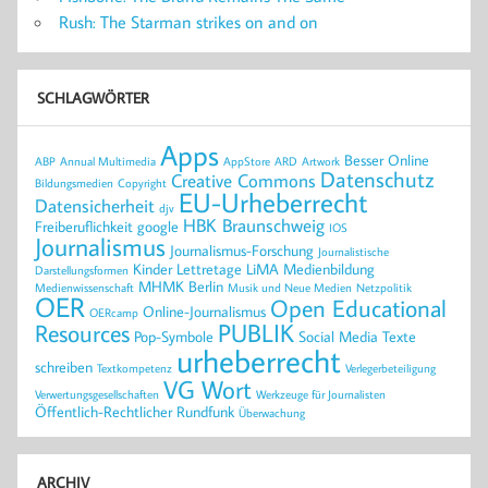
Rush: The Starman strikes on and on
SCHLAGWÖRTER
Apps
Besser Online
ABP
Annual Multimedia
AppStore
ARD
Artwork
Datenschutz
Creative Commons
Bildungsmedien
Copyright
EU-Urheberrecht
Datensicherheit
djv
HBK Braunschweig
Freiberuflichkeit
google
IOS
Journalismus
Journalismus-Forschung
Journalistische
Kinder
Lettretage
LiMA
Medienbildung
Darstellungsformen
MHMK Berlin
Medienwissenschaft
Musik und Neue Medien
Netzpolitik
OER
Open Educational
Online-Journalismus
OERcamp
PUBLIK
Resources
Pop-Symbole
Social Media
Texte
urheberrecht
schreiben
Textkompetenz
Verlegerbeteiligung
VG Wort
Verwertungsgesellschaften
Werkzeuge für Journalisten
Öffentlich-Rechtlicher Rundfunk
Überwachung
ARCHIV