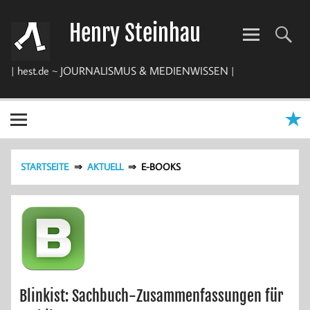
Zum
Inhalt
Henry Steinhau
springen
| hest.de ~ JOURNALISMUS & MEDIENWISSEN |
STARTSEITE
AKTUELL
E-BOOKS
Blinkist: Sachbuch-Zusammenfassungen für