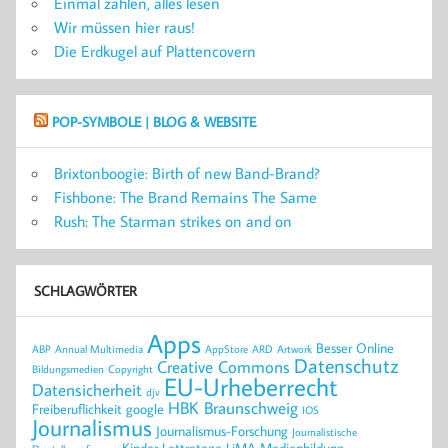
Einmal zahlen, alles lesen
Wir müssen hier raus!
Die Erdkugel auf Plattencovern
POP-SYMBOLE | BLOG & WEBSITE
Brixtonboogie: Birth of new Band-Brand?
Fishbone: The Brand Remains The Same
Rush: The Starman strikes on and on
SCHLAGWÖRTER
Apps
Besser Online
ABP
Annual Multimedia
AppStore
ARD
Artwork
Datenschutz
Creative Commons
Bildungsmedien
Copyright
EU-Urheberrecht
Datensicherheit
djv
HBK Braunschweig
Freiberuflichkeit
google
IOS
Journalismus
Journalismus-Forschung
Journalistische
Kinder
Lettretage
LiMA
Medienbildung