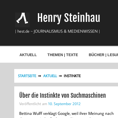
Zum
Inhalt
springen
Henry Steinhau
| hest.de ~ JOURNALISMUS & MEDIENWISSEN |
AKTUELL
THEMEN | TEXTE
BÜCHER | LESU
STARTSEITE
AKTUELL
INSTINKTE
Über die Instinkte von Suchmaschinen
Veröffentlicht am
10. September 2012
Bettina Wulff verklagt Google, weil ihrer Meinung nach