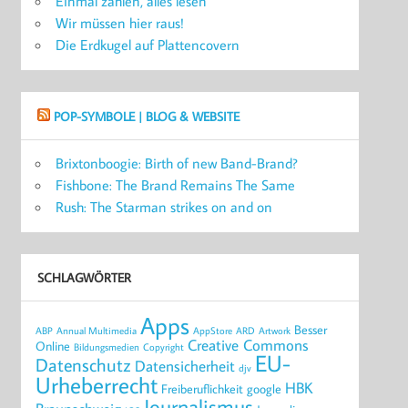
Einmal zahlen, alles lesen
Wir müssen hier raus!
Die Erdkugel auf Plattencovern
POP-SYMBOLE | BLOG & WEBSITE
Brixtonboogie: Birth of new Band-Brand?
Fishbone: The Brand Remains The Same
Rush: The Starman strikes on and on
SCHLAGWÖRTER
Apps
Besser
ABP
Annual Multimedia
AppStore
ARD
Artwork
Creative Commons
Online
Bildungsmedien
Copyright
EU-
Datenschutz
Datensicherheit
djv
Urheberrecht
HBK
Freiberuflichkeit
google
Journalismus