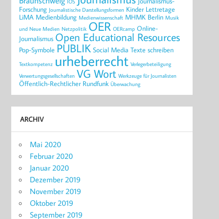
Braunschweig
Journalismus-
IOS
Forschung
Kinder
Lettretage
Journalistische Darstellungsformen
LiMA
Medienbildung
MHMK Berlin
Medienwissenschaft
Musik
OER
Online-
und Neue Medien
Netzpolitik
OERcamp
Open Educational Resources
Journalismus
PUBLIK
Pop-Symbole
Social Media
Texte schreiben
urheberrecht
Textkompetenz
Verlegerbeteiligung
VG Wort
Verwertungsgesellschaften
Werkzeuge für Journalisten
Öffentlich-Rechtlicher Rundfunk
Überwachung
ARCHIV
Mai 2020
Februar 2020
Januar 2020
Dezember 2019
November 2019
Oktober 2019
September 2019