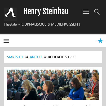
Zum
Inhalt
Henry Steinhau
springen
| hest.de ~ JOURNALISMUS & MEDIENWISSEN |
STARTSEITE
AKTUELL
KULTURELLES ERBE