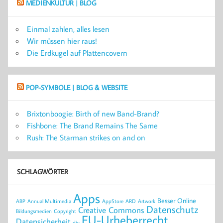
MEDIENKULTUR | BLOG
Einmal zahlen, alles lesen
Wir müssen hier raus!
Die Erdkugel auf Plattencovern
POP-SYMBOLE | BLOG & WEBSITE
Brixtonboogie: Birth of new Band-Brand?
Fishbone: The Brand Remains The Same
Rush: The Starman strikes on and on
SCHLAGWÖRTER
Apps
Besser Online
ABP
Annual Multimedia
AppStore
ARD
Artwork
Datenschutz
Creative Commons
Bildungsmedien
Copyright
EU-Urheberrecht
Datensicherheit
djv