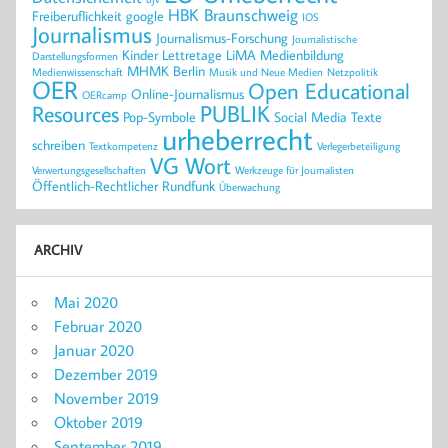
HBK Braunschweig
Freiberuflichkeit
google
IOS
Journalismus
Journalismus-Forschung
Journalistische
Kinder
Lettretage
LiMA
Medienbildung
Darstellungsformen
MHMK Berlin
Medienwissenschaft
Musik und Neue Medien
Netzpolitik
OER
Open Educational
Online-Journalismus
OERcamp
PUBLIK
Resources
Pop-Symbole
Social Media
Texte
urheberrecht
schreiben
Textkompetenz
Verlegerbeteiligung
VG Wort
Verwertungsgesellschaften
Werkzeuge für Journalisten
Öffentlich-Rechtlicher Rundfunk
Überwachung
ARCHIV
Mai 2020
Februar 2020
Januar 2020
Dezember 2019
November 2019
Oktober 2019
September 2019