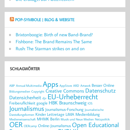
POP-SYMBOLE | BLOG & WEBSITE
Brixtonboogie: Birth of new Band-Brand?
Fishbone: The Brand Remains The Same
Rush: The Starman strikes on and on
SCHLAGWÖRTER
Apps
Besser Online
ABP
Annual Multimedia
AppStore
ARD
Artwork
Datenschutz
Creative Commons
Bildungsmedien
Copyright
EU-Urheberrecht
Datensicherheit
djv
HBK Braunschweig
Freiberuflichkeit
google
IOS
Journalismus
Journalismus-Forschung
Journalistische
Kinder
Lettretage
LiMA
Medienbildung
Darstellungsformen
MHMK Berlin
Medienwissenschaft
Musik und Neue Medien
Netzpolitik
OER
Open Educational
Online-Journalismus
OERcamp