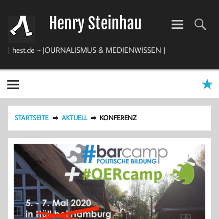
Zum
Inhalt
Henry Steinhau
springen
| hest.de ~ JOURNALISMUS & MEDIENWISSEN |
STARTSEITE
AKTUELL
KONFERENZ