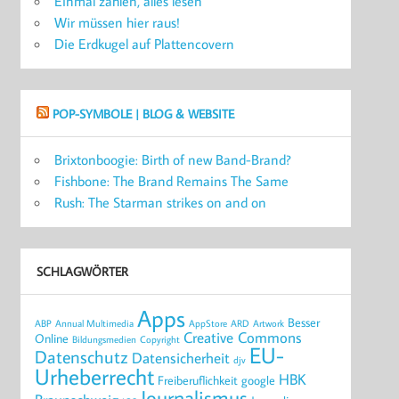
Einmal zahlen, alles lesen
Wir müssen hier raus!
Die Erdkugel auf Plattencovern
POP-SYMBOLE | BLOG & WEBSITE
Brixtonboogie: Birth of new Band-Brand?
Fishbone: The Brand Remains The Same
Rush: The Starman strikes on and on
SCHLAGWÖRTER
Apps
Besser
ABP
Annual Multimedia
AppStore
ARD
Artwork
Creative Commons
Online
Bildungsmedien
Copyright
EU-
Datenschutz
Datensicherheit
djv
Urheberrecht
HBK
Freiberuflichkeit
google
Journalismus