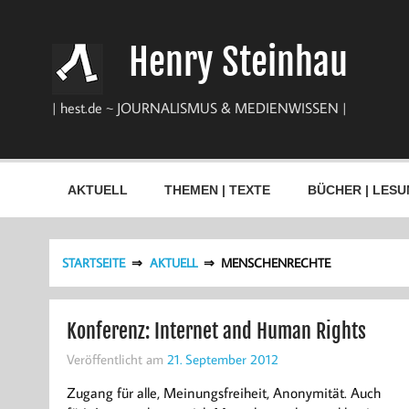
Zum
Inhalt
springen
Henry Steinhau
| hest.de ~ JOURNALISMUS & MEDIENWISSEN |
AKTUELL
THEMEN | TEXTE
BÜCHER | LESU
STARTSEITE
AKTUELL
MENSCHENRECHTE
Konferenz: Internet and Human Rights
Veröffentlicht am
21. September 2012
Zugang für alle, Meinungsfreiheit, Anonymität. Auch