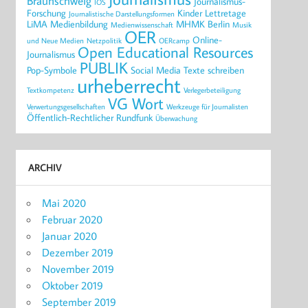
Braunschweig
Journalismus-
IOS
Forschung
Kinder
Lettretage
Journalistische Darstellungsformen
LiMA
Medienbildung
MHMK Berlin
Medienwissenschaft
Musik
OER
Online-
und Neue Medien
Netzpolitik
OERcamp
Open Educational Resources
Journalismus
PUBLIK
Pop-Symbole
Social Media
Texte schreiben
urheberrecht
Textkompetenz
Verlegerbeteiligung
VG Wort
Verwertungsgesellschaften
Werkzeuge für Journalisten
Öffentlich-Rechtlicher Rundfunk
Überwachung
ARCHIV
Mai 2020
Februar 2020
Januar 2020
Dezember 2019
November 2019
Oktober 2019
September 2019