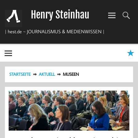
Zum
Inhalt
Henry Steinhau
springen
| hest.de ~ JOURNALISMUS & MEDIENWISSEN |
STARTSEITE
AKTUELL
MUSEEN