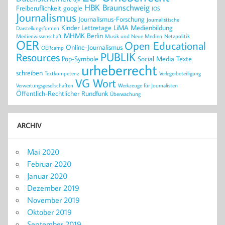
HBK Braunschweig
Freiberuflichkeit
google
IOS
Journalismus
Journalismus-Forschung
Journalistische
Kinder
Lettretage
LiMA
Medienbildung
Darstellungsformen
MHMK Berlin
Medienwissenschaft
Musik und Neue Medien
Netzpolitik
OER
Open Educational
Online-Journalismus
OERcamp
PUBLIK
Resources
Pop-Symbole
Social Media
Texte
urheberrecht
schreiben
Textkompetenz
Verlegerbeteiligung
VG Wort
Verwertungsgesellschaften
Werkzeuge für Journalisten
Öffentlich-Rechtlicher Rundfunk
Überwachung
ARCHIV
Mai 2020
Februar 2020
Januar 2020
Dezember 2019
November 2019
Oktober 2019
September 2019