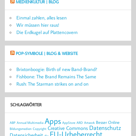
MEDIENKULTUR | BLOG
Einmal zahlen, alles lesen
Wir müssen hier raus!
Die Erdkugel auf Plattencovern
POP-SYMBOLE | BLOG & WEBSITE
Brixtonboogie: Birth of new Band-Brand?
Fishbone: The Brand Remains The Same
Rush: The Starman strikes on and on
SCHLAGWÖRTER
Apps
Besser Online
ABP
Annual Multimedia
AppStore
ARD
Artwork
Datenschutz
Creative Commons
Bildungsmedien
Copyright
EU-Urheberrecht
Datensicherheit
djv