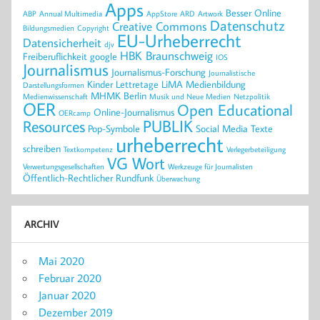
Apps
Besser Online
ABP
Annual Multimedia
AppStore
ARD
Artwork
Datenschutz
Creative Commons
Bildungsmedien
Copyright
EU-Urheberrecht
Datensicherheit
djv
HBK Braunschweig
Freiberuflichkeit
google
IOS
Journalismus
Journalismus-Forschung
Journalistische
Kinder
Lettretage
LiMA
Medienbildung
Darstellungsformen
MHMK Berlin
Medienwissenschaft
Musik und Neue Medien
Netzpolitik
OER
Open Educational
Online-Journalismus
OERcamp
PUBLIK
Resources
Pop-Symbole
Social Media
Texte
urheberrecht
schreiben
Textkompetenz
Verlegerbeteiligung
VG Wort
Verwertungsgesellschaften
Werkzeuge für Journalisten
Öffentlich-Rechtlicher Rundfunk
Überwachung
ARCHIV
Mai 2020
Februar 2020
Januar 2020
Dezember 2019