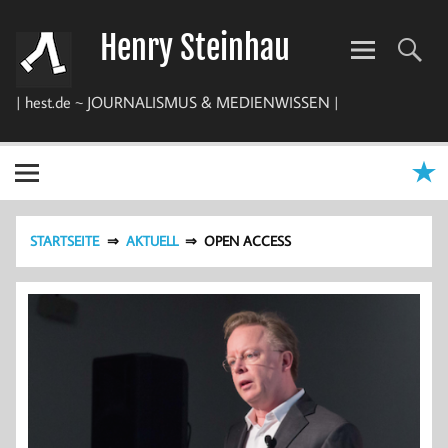
Zum
Inhalt
Henry Steinhau
springen
| hest.de ~ JOURNALISMUS & MEDIENWISSEN |
STARTSEITE
AKTUELL
OPEN ACCESS