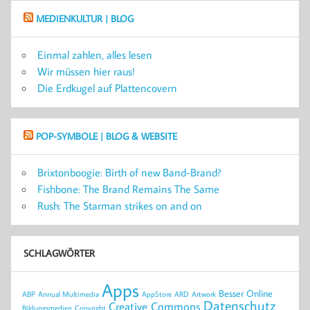
MEDIENKULTUR | BLOG
Einmal zahlen, alles lesen
Wir müssen hier raus!
Die Erdkugel auf Plattencovern
POP-SYMBOLE | BLOG & WEBSITE
Brixtonboogie: Birth of new Band-Brand?
Fishbone: The Brand Remains The Same
Rush: The Starman strikes on and on
SCHLAGWÖRTER
Apps
Besser Online
ABP
Annual Multimedia
AppStore
ARD
Artwork
Datenschutz
Creative Commons
Bildungsmedien
Copyright