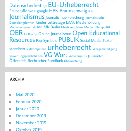
EU-Urheberrecht
Datensicherheit
djv
HBK Braunschweig
Freiberuflichkeit
google
IOS
Journalismus
Journalismus-Forschung
Journalistische
Kinder
Lettretage
LiMA
Medienbildung
Darstellungsformen
MHMK Berlin
Medienwissenschaft
Musik und Neue Medien
Netzpolitik
OER
Open Educational
Online-Journalismus
OERcamp
PUBLIK
Resources
Pop-Symbole
Social Media
Texte
urheberrecht
schreiben
Textkompetenz
Verlegerbeteiligung
VG Wort
Verwertungsgesellschaften
Werkzeuge für Journalisten
Öffentlich-Rechtlicher Rundfunk
Überwachung
ARCHIV
Mai 2020
Februar 2020
Januar 2020
Dezember 2019
November 2019
Oktober 2019