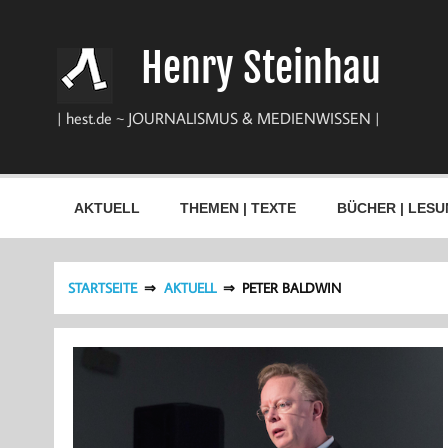
Zum
Inhalt
springen
Henry Steinhau
| hest.de ~ JOURNALISMUS & MEDIENWISSEN |
AKTUELL
THEMEN | TEXTE
BÜCHER | LESU
STARTSEITE
AKTUELL
PETER BALDWIN