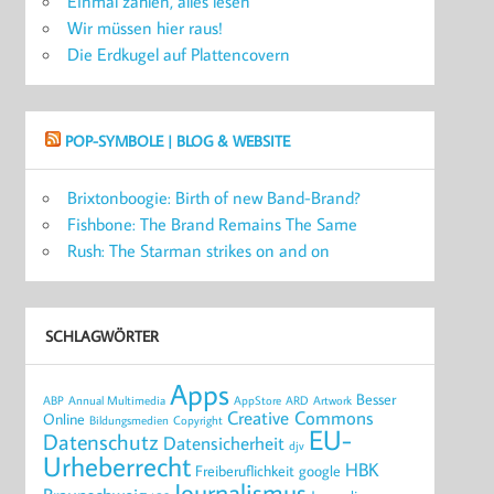
Einmal zahlen, alles lesen
Wir müssen hier raus!
Die Erdkugel auf Plattencovern
POP-SYMBOLE | BLOG & WEBSITE
Brixtonboogie: Birth of new Band-Brand?
Fishbone: The Brand Remains The Same
Rush: The Starman strikes on and on
SCHLAGWÖRTER
Apps
Besser
ABP
Annual Multimedia
AppStore
ARD
Artwork
Creative Commons
Online
Bildungsmedien
Copyright
EU-
Datenschutz
Datensicherheit
djv
Urheberrecht
HBK
Freiberuflichkeit
google
Journalismus