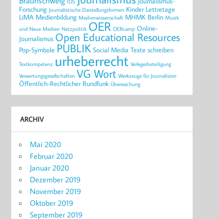
Braunschweig
Journalismus-
IOS
Forschung
Kinder
Lettretage
Journalistische Darstellungsformen
LiMA
Medienbildung
MHMK Berlin
Medienwissenschaft
Musik
OER
Online-
und Neue Medien
Netzpolitik
OERcamp
Open Educational Resources
Journalismus
PUBLIK
Pop-Symbole
Social Media
Texte schreiben
urheberrecht
Textkompetenz
Verlegerbeteiligung
VG Wort
Verwertungsgesellschaften
Werkzeuge für Journalisten
Öffentlich-Rechtlicher Rundfunk
Überwachung
ARCHIV
Mai 2020
Februar 2020
Januar 2020
Dezember 2019
November 2019
Oktober 2019
September 2019