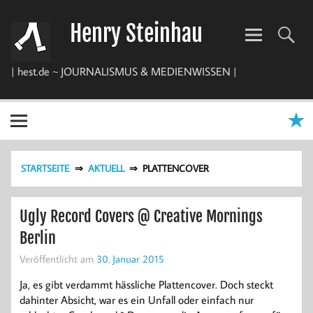
Zum
Inhalt
Henry Steinhau
springen
| hest.de ~ JOURNALISMUS & MEDIENWISSEN |
STARTSEITE
AKTUELL
PLATTENCOVER
Ugly Record Covers @ Creative Mornings
Berlin
Veröffentlicht am
30. Januar 2015
Ja, es gibt verdammt hässliche Plattencover. Doch steckt
dahinter Absicht, war es ein Unfall oder einfach nur