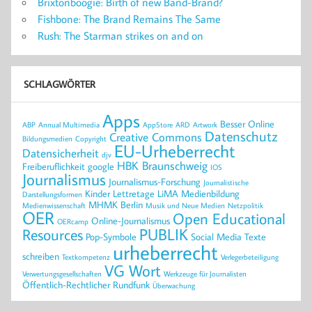
Brixtonboogie: Birth of new Band-Brand?
Fishbone: The Brand Remains The Same
Rush: The Starman strikes on and on
SCHLAGWÖRTER
Apps
Besser Online
ABP
Annual Multimedia
AppStore
ARD
Artwork
Datenschutz
Creative Commons
Bildungsmedien
Copyright
EU-Urheberrecht
Datensicherheit
djv
HBK Braunschweig
Freiberuflichkeit
google
IOS
Journalismus
Journalismus-Forschung
Journalistische
Kinder
Lettretage
LiMA
Medienbildung
Darstellungsformen
MHMK Berlin
Medienwissenschaft
Musik und Neue Medien
Netzpolitik
OER
Open Educational
Online-Journalismus
OERcamp
PUBLIK
Resources
Pop-Symbole
Social Media
Texte
urheberrecht
schreiben
Textkompetenz
Verlegerbeteiligung
VG Wort
Verwertungsgesellschaften
Werkzeuge für Journalisten
Öffentlich-Rechtlicher Rundfunk
Überwachung