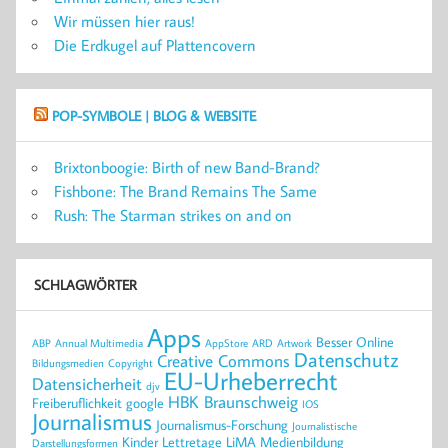
Wir müssen hier raus!
Die Erdkugel auf Plattencovern
POP-SYMBOLE | BLOG & WEBSITE
Brixtonboogie: Birth of new Band-Brand?
Fishbone: The Brand Remains The Same
Rush: The Starman strikes on and on
SCHLAGWÖRTER
Apps
Besser Online
ABP
Annual Multimedia
AppStore
ARD
Artwork
Datenschutz
Creative Commons
Bildungsmedien
Copyright
EU-Urheberrecht
Datensicherheit
djv
HBK Braunschweig
Freiberuflichkeit
google
IOS
Journalismus
Journalismus-Forschung
Journalistische
Kinder
Lettretage
LiMA
Medienbildung
Darstellungsformen