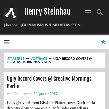
Zum
Inhalt
Henry Steinhau
springen
| hest.de ~ JOURNALISMUS & MEDIENWISSEN |
STARTSEITE
VORTRÄGE
UGLY RECORD COVERS @
CREATIVE MORNINGS BERLIN
Ugly Record Covers @ Creative Mornings
Berlin
Veröffentlicht am
30. Januar 2015
Ja, es gibt verdammt hässliche Plattencover. Doch steckt
dahinter Absicht, war es ein Unfall oder einfach nur