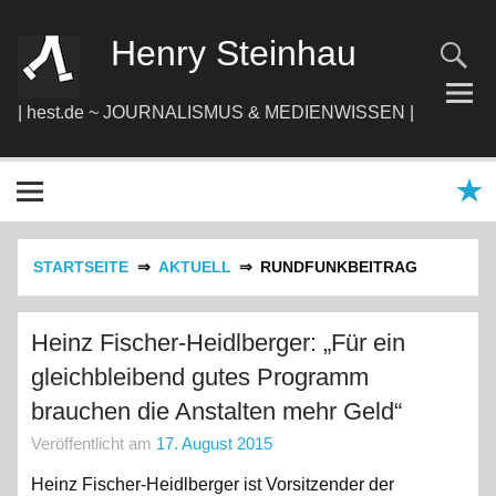
Zum
Inhalt
springen
Henry Steinhau
| hest.de ~ JOURNALISMUS & MEDIENWISSEN |
STARTSEITE
AKTUELL
RUNDFUNKBEITRAG
Heinz Fischer-Heidlberger: „Für ein
gleichbleibend gutes Programm
brauchen die Anstalten mehr Geld“
Veröffentlicht am
17. August 2015
Heinz Fischer-Heidlberger ist Vorsitzender der