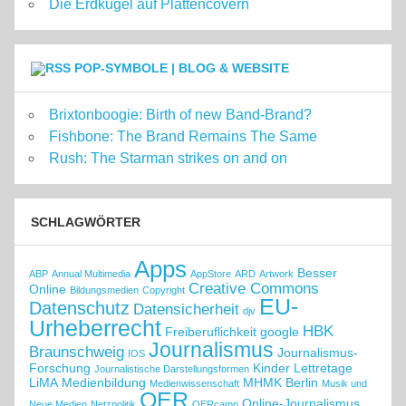
Die Erdkugel auf Plattencovern
POP-SYMBOLE | BLOG & WEBSITE
Brixtonboogie: Birth of new Band-Brand?
Fishbone: The Brand Remains The Same
Rush: The Starman strikes on and on
SCHLAGWÖRTER
Apps
Besser
ABP
Annual Multimedia
AppStore
ARD
Artwork
Creative Commons
Online
Bildungsmedien
Copyright
EU-
Datenschutz
Datensicherheit
djv
Urheberrecht
HBK
Freiberuflichkeit
google
Journalismus
Braunschweig
Journalismus-
IOS
Forschung
Kinder
Lettretage
Journalistische Darstellungsformen
LiMA
Medienbildung
MHMK Berlin
Medienwissenschaft
Musik und
OER
Online-Journalismus
Neue Medien
Netzpolitik
OERcamp