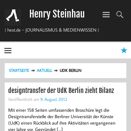
Zum
Inhalt
Henry Steinhau
springen
| hest.de ~ JOURNALISMUS & MEDIENWISSEN |
STARTSEITE
AKTUELL
UDK BERLIN
designtransfer der UdK Berlin zieht Bilanz
Veröffentlicht am
9. August 2012
Mit einer 158 Seiten umfassenden Broschüre legt die
Designtransferstelle der Berliner Universität der Künste
(UdK) einen Rückblick auf ihre Aktivitäten vergangenen
vier Jahre vor. Gegründet […]