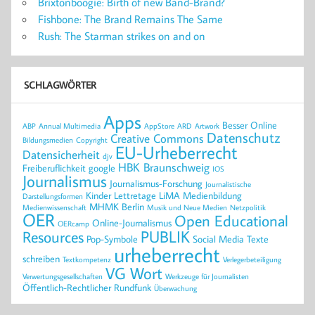
Brixtonboogie: Birth of new Band-Brand?
Fishbone: The Brand Remains The Same
Rush: The Starman strikes on and on
SCHLAGWÖRTER
Apps
Besser Online
ABP
Annual Multimedia
AppStore
ARD
Artwork
Datenschutz
Creative Commons
Bildungsmedien
Copyright
EU-Urheberrecht
Datensicherheit
djv
HBK Braunschweig
Freiberuflichkeit
google
IOS
Journalismus
Journalismus-Forschung
Journalistische
Kinder
Lettretage
LiMA
Medienbildung
Darstellungsformen
MHMK Berlin
Medienwissenschaft
Musik und Neue Medien
Netzpolitik
OER
Open Educational
Online-Journalismus
OERcamp
PUBLIK
Resources
Pop-Symbole
Social Media
Texte
urheberrecht
schreiben
Textkompetenz
Verlegerbeteiligung
VG Wort
Verwertungsgesellschaften
Werkzeuge für Journalisten
Öffentlich-Rechtlicher Rundfunk
Überwachung