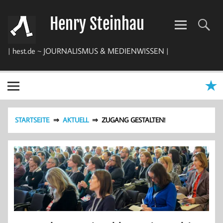
Zum
Inhalt
Henry Steinhau
springen
| hest.de ~ JOURNALISMUS & MEDIENWISSEN |
STARTSEITE
AKTUELL
ZUGANG GESTALTEN!