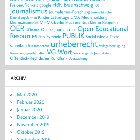
HBK Braunschweig
Freiberuflichkeit
google
IOS
Journalismus
Journalismus-Forschung
Journalistische
Kinder
Lettretage
LiMA
Medienbildung
Darstellungsformen
MHMK Berlin
Medienwissenschaft
Musik und Neue Medien
Netzpolitik
OER
Open Educational
Online-Journalismus
OERcamp
PUBLIK
Resources
Pop-Symbole
Social Media
Texte
urheberrecht
schreiben
Textkompetenz
Verlegerbeteiligung
VG Wort
Verwertungsgesellschaften
Werkzeuge für Journalisten
Öffentlich-Rechtlicher Rundfunk
Überwachung
ARCHIV
Mai 2020
Februar 2020
Januar 2020
Dezember 2019
November 2019
Oktober 2019
September 2019