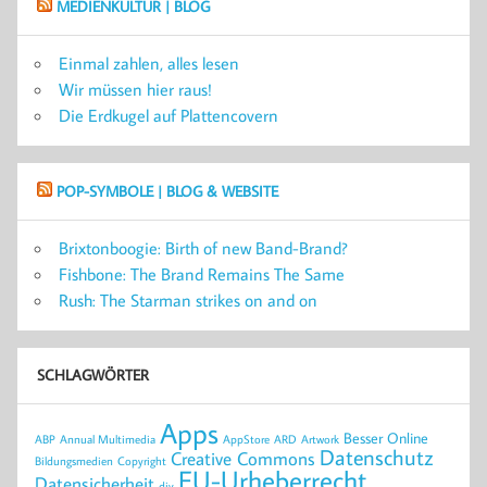
MEDIENKULTUR | BLOG
Einmal zahlen, alles lesen
Wir müssen hier raus!
Die Erdkugel auf Plattencovern
POP-SYMBOLE | BLOG & WEBSITE
Brixtonboogie: Birth of new Band-Brand?
Fishbone: The Brand Remains The Same
Rush: The Starman strikes on and on
SCHLAGWÖRTER
Apps
Besser Online
ABP
Annual Multimedia
AppStore
ARD
Artwork
Datenschutz
Creative Commons
Bildungsmedien
Copyright
EU-Urheberrecht
Datensicherheit
djv