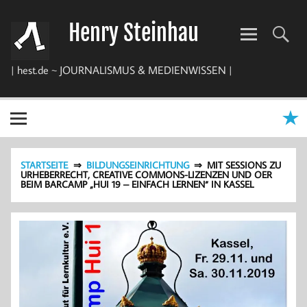
Zum
Inhalt
Henry Steinhau
springen
| hest.de ~ JOURNALISMUS & MEDIENWISSEN |
STARTSEITE
BILDUNGSEINRICHTUNG
MIT SESSIONS ZU
URHEBERRECHT, CREATIVE COMMONS-LIZENZEN UND OER
BEIM BARCAMP „HUI 19 – EINFACH LERNEN“ IN KASSEL