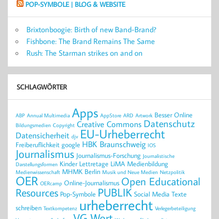
POP-SYMBOLE | BLOG & WEBSITE
Brixtonboogie: Birth of new Band-Brand?
Fishbone: The Brand Remains The Same
Rush: The Starman strikes on and on
SCHLAGWÖRTER
Apps
Besser Online
ABP
Annual Multimedia
AppStore
ARD
Artwork
Datenschutz
Creative Commons
Bildungsmedien
Copyright
EU-Urheberrecht
Datensicherheit
djv
HBK Braunschweig
Freiberuflichkeit
google
IOS
Journalismus
Journalismus-Forschung
Journalistische
Kinder
Lettretage
LiMA
Medienbildung
Darstellungsformen
MHMK Berlin
Medienwissenschaft
Musik und Neue Medien
Netzpolitik
OER
Open Educational
Online-Journalismus
OERcamp
PUBLIK
Resources
Pop-Symbole
Social Media
Texte
urheberrecht
schreiben
Textkompetenz
Verlegerbeteiligung
VG Wort